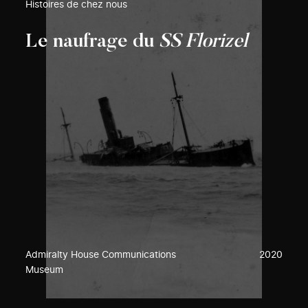
Histoires de chez nous
Le naufrage du
SS Florizel
Admiralty House Communications
2020
Museum