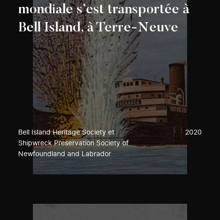
mondiale s’est transportée à
Bell Island, à Terre-Neuve
Bell Island Heritage Society et
2020
Shipwreck Preservation Society of
Newfoundland and Labrador