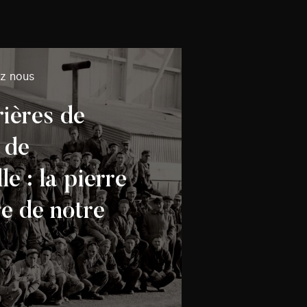
ez nous
rières de
 de
le : la pierre
e de notre