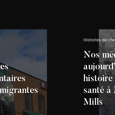
Histoires de ch
Nos méd
les
aujourd’
ntaires
histoire
migrantes
santé à 
Mills