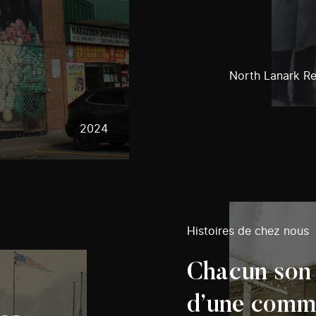
North Lanark R
2024
Histoires de chez nous
Chacun son h
d’une comm