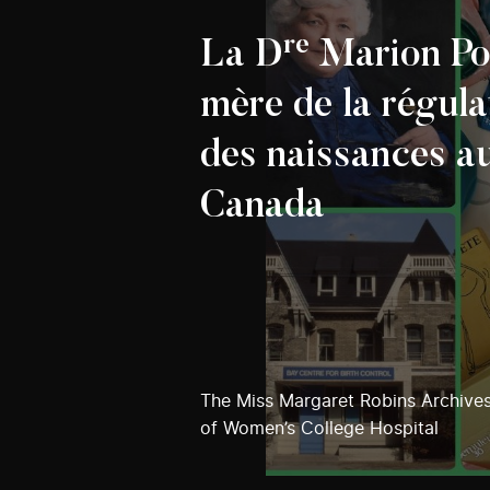
re
La D
Marion Po
mère de la régula
des naissances a
Canada
The Miss Margaret Robins Archive
of Women’s College Hospital