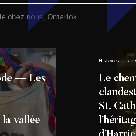
de chez nous, Ontario»
Histoires de ch
mode — Les
Le chem
clandest
St. Cath
a vallée
l’hérita
d’Harri