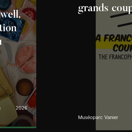
grands coup
well,
tion
u
s
2026
Muséoparc Vanier