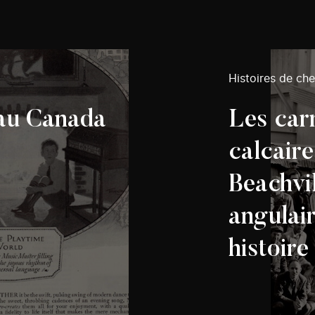
Histoires de ch
 au Canada
Les car
calcaire
Beachvil
angulair
histoire