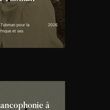
et Tubman pour la
2026
Afrique et ses
rancophonie à