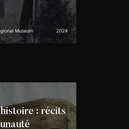
egional Museum
2024
istoire : récits
unauté