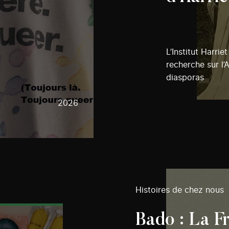
L’Institut Harri
recherche sur l’
diasporas
2026
Histoires de chez nous
Bado : La F