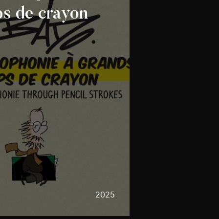
s de crayon
2025