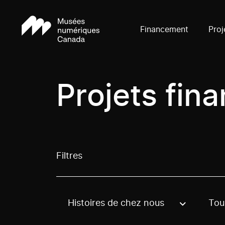
Financement
Proj
Projets fin
Filtres
Histoires de chez nous
Tous
Use these options to filter projects by topic