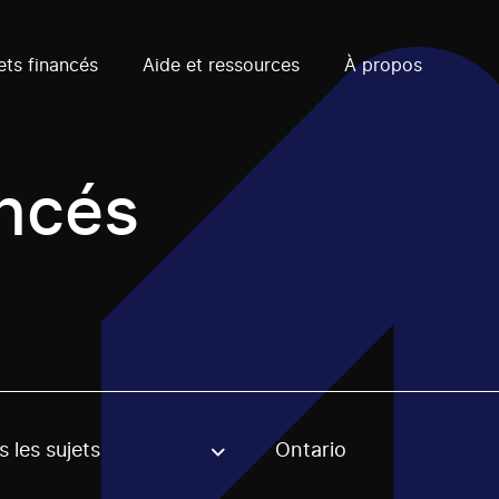
ets financés
Aide et ressources
À propos
ancés
 les sujets
Ontario
, stream or regon. The filter will be applied when selecting 