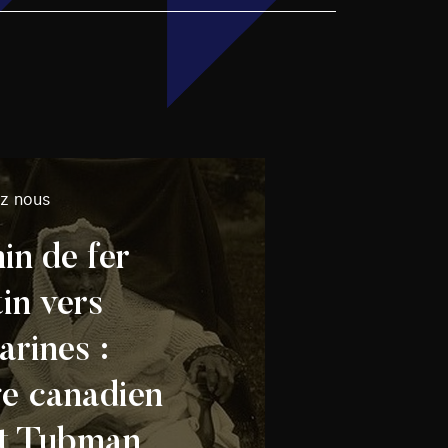
ez nous
in de fer
in vers
arines :
ge canadien
et Tubman