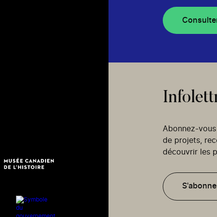
Consulte
Infolett
Abonnez-vous p
de projets, re
découvrir les p
S'abonne