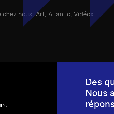
 chez nous, Art, Atlantic, Vidéo»
Des qu
Nous 
répons
ités