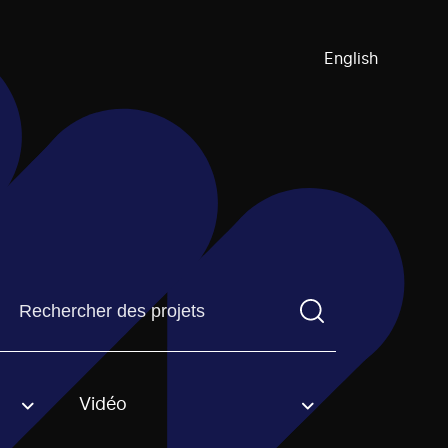
English
Trouvez un projetVous devez saisir un terme de recherch
Vidéo
an option.