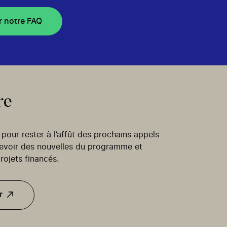
r notre FAQ
re
our rester à l’affût des prochains appels
cevoir des nouvelles du programme et
rojets financés.
r