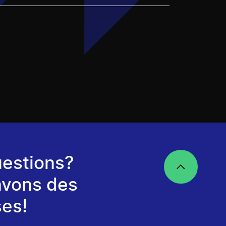
estions?
avons des
es!