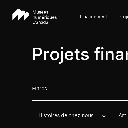
Financement
Proj
Projets fin
Filtres
Histoires de chez nous
Art
Use these options to filter projects by topic