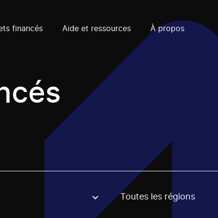
ets financés
Aide et ressources
À propos
ancés
Toutes les régions
, stream or regon. The filter will be applied when selecting 