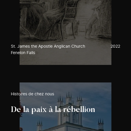
St. James the Apostle Anglican Church
2022
Fenelon Falls
Histoires de chez nous
De la paix à la rébellion