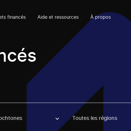
ets financés
Aide et ressources
À propos
ancés
ochtones
Toutes les régions
, stream or regon. The filter will be applied when selecting 