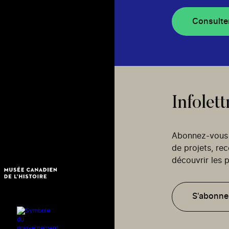
Consulte
Infolett
Abonnez-vous p
de projets, re
découvrir les p
S'abonne