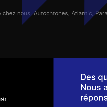
e chez nous, Autochtones, Atlantic, Para
Des qu
Nous 
répons
ités