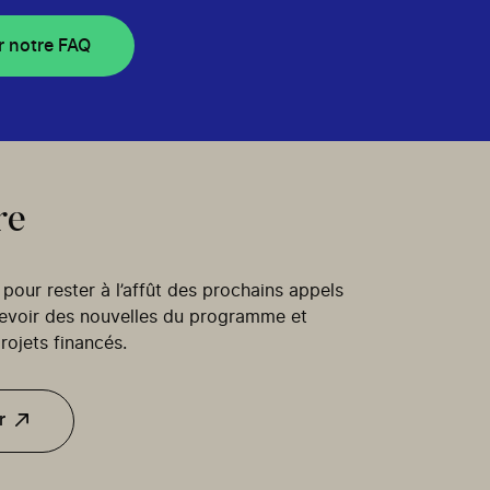
r notre FAQ
re
our rester à l’affût des prochains appels
cevoir des nouvelles du programme et
rojets financés.
r