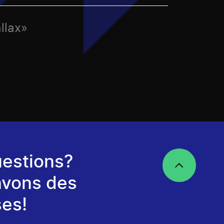
llax»
estions?
avons des
es!