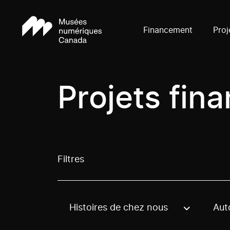
Financement
Proj
Projets fin
Filtres
Histoires de chez nous
Aut
Use these options to filter projects by topic