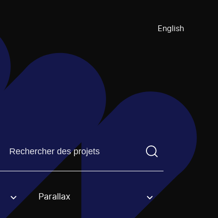
English
Trouvez un projetVous devez saisir un terme de recherch
Parallax
an option.