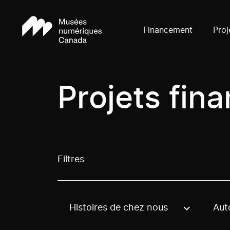
Financement
Proj
Projets fin
Filtres
Histoires de chez nous
Aut
Use these options to filter projects by topic