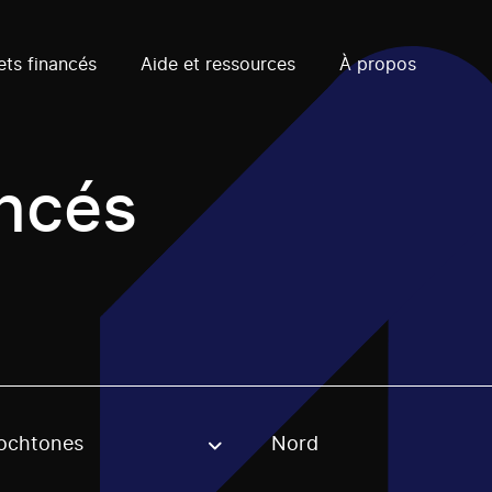
ets financés
Aide et ressources
À propos
ancés
ochtones
Nord
, stream or regon. The filter will be applied when selecting 