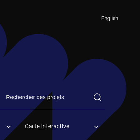
English
Trouvez un projetVous devez saisir un terme de recherch
Carte interactive
an option.