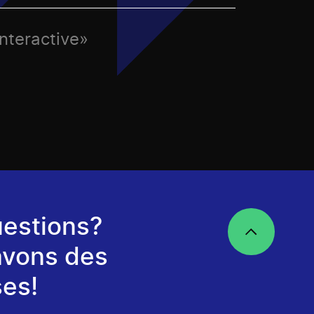
nteractive»
estions?
avons des
es!