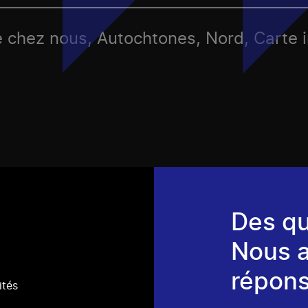
e chez nous, Autochtones, Nord, Carte i
Des qu
Nous 
répons
ités