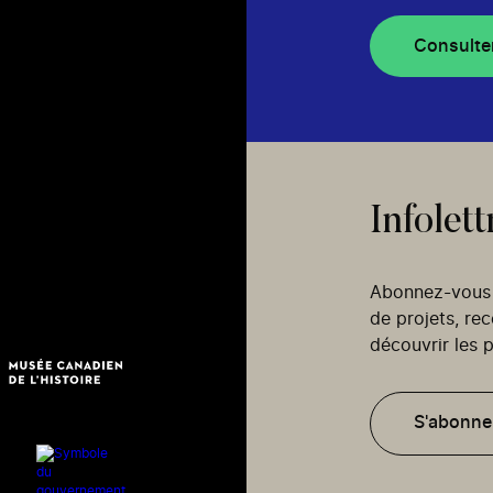
Consulte
Infolett
Abonnez-vous p
de projets, re
découvrir les p
S'abonne