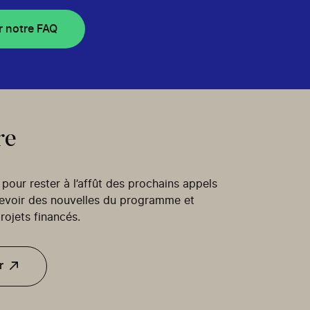
r notre FAQ
re
our rester à l’affût des prochains appels
cevoir des nouvelles du programme et
rojets financés.
r