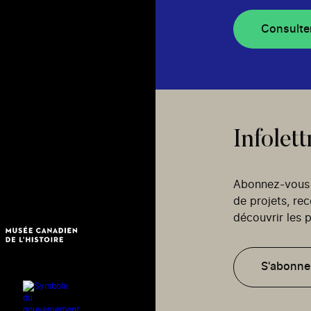
Consulte
Infolett
Abonnez-vous p
de projets, re
découvrir les p
S'abonne