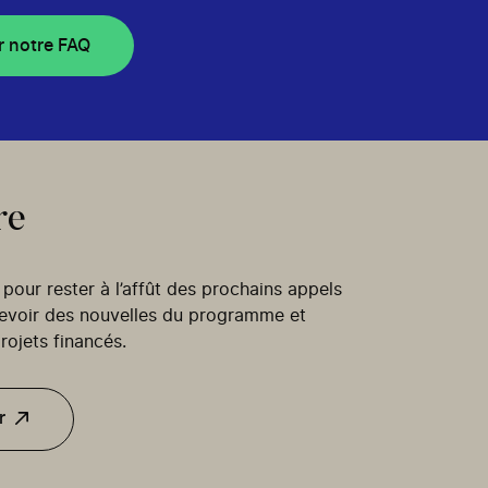
r notre FAQ
re
our rester à l’affût des prochains appels
cevoir des nouvelles du programme et
rojets financés.
r