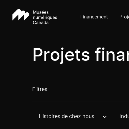
Financement
Proj
Projets fin
Filtres
Histoires de chez nous
Indu
Use these options to filter projects by topic