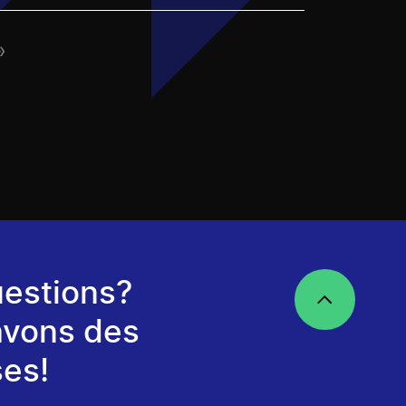
»
estions?
avons des
es!