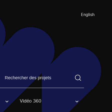
English
Trouvez un projetVous devez saisir un terme de recherch
Vidéo 360
an option.