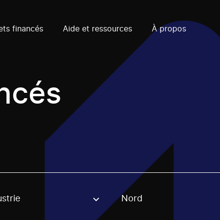
ets financés
Aide et ressources
À propos
ancés
strie
Nord
, stream or regon. The filter will be applied when selecting 