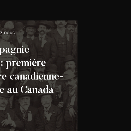
ez nous
pagnie
 : première
re canadienne-
se au Canada