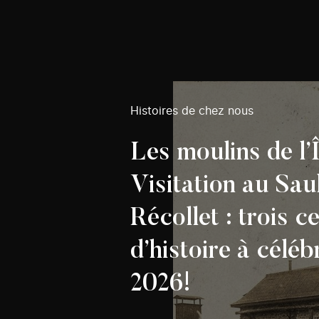
Histoires de chez nous
Les moulins de l’Î
Visitation au Sau
Récollet : trois c
d’histoire à céléb
2026!