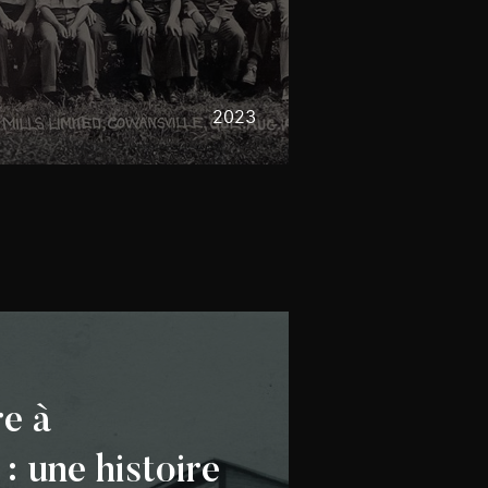
2023
e à
: une histoire