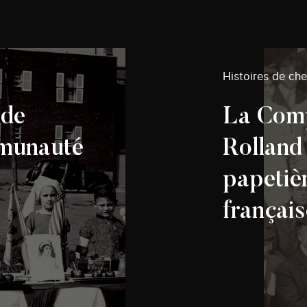
Histoires de ch
 de
La Com
mmunauté
Rolland
papetiè
françai