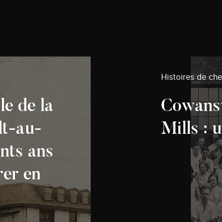
Histoires de ch
le de la
Cowansv
lt-au-
Mills : u
ents ans
rer en