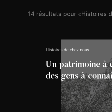
14 résultats pour «Histoires 
Histoires de chez nous
Un patrimoine à 
des gens à conna