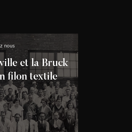
ez nous
ille et la Bruck
n filon textile