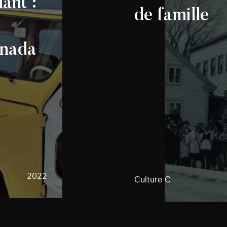
ant :
de famille
anada
2022
Culture C