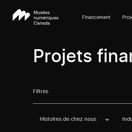
Financement
Proj
Projets fin
Filtres
Histoires de chez nous
Indu
Use these options to filter projects by topic