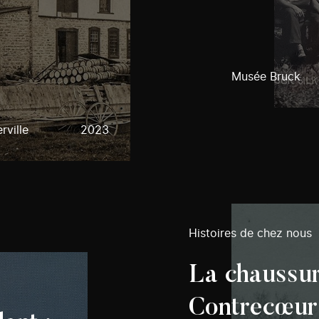
Musée Bruck
rville
2023
Histoires de chez nous
La chaussur
Contrecœur 