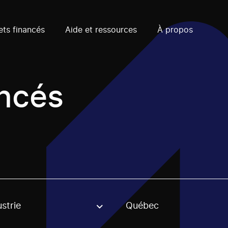
ets financés
Aide et ressources
À propos
ancés
strie
Québec
, stream or regon. The filter will be applied when selecting 