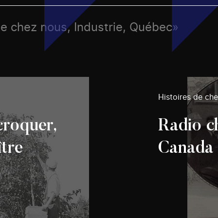
de chez nous, Industrie, Québec»
Histoires de ch
croquer,
Radio c
ître
Canada