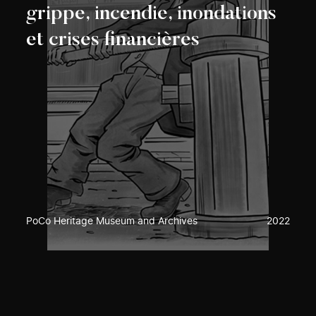
grippe, incendie, inondations
et crises financières
PoCo Heritage Museum and Archives
2022