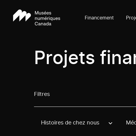
Financement
Proj
Projets fin
Filtres
Histoires de chez nous
Méd
Use these options to filter projects by topic