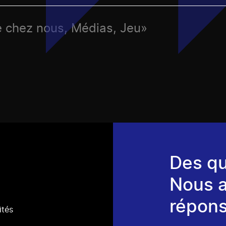
de chez nous, Médias, Jeu»
Des qu
Nous 
répons
ités