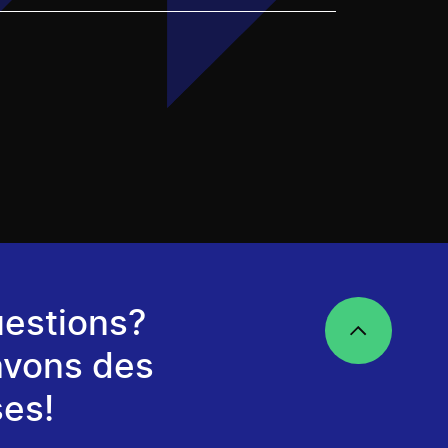
estions?
avons des
es!