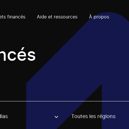
ets financés
Aide et ressources
À propos
ancés
ias
Toutes les régions
, stream or regon. The filter will be applied when selecting 