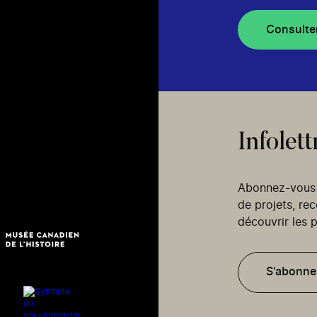
Consulte
Infolett
Abonnez-vous p
de projets, re
découvrir les p
S'abonne