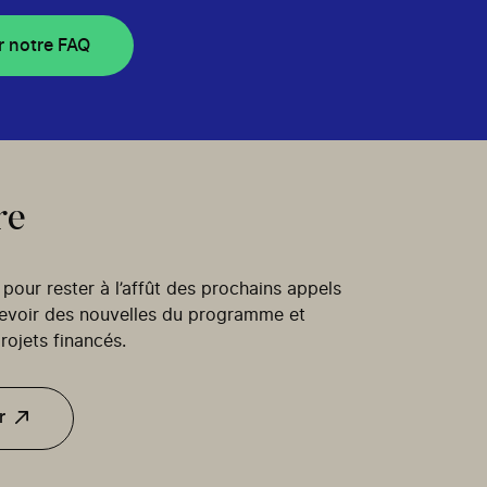
r notre FAQ
re
our rester à l’affût des prochains appels
cevoir des nouvelles du programme et
rojets financés.
r