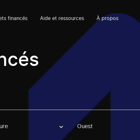
ets financés
Aide et ressources
À propos
ancés
ure
Ouest
, stream or regon. The filter will be applied when selecting 