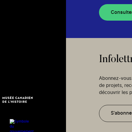
Consulte
Infolett
Abonnez-vous p
de projets, re
découvrir les p
S'abonne