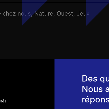
e chez nous, Nature, Ouest, Jeu»
Des qu
Nous 
répons
ités