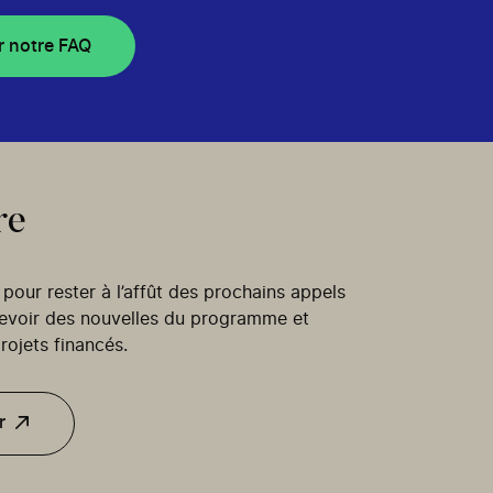
r notre FAQ
re
our rester à l’affût des prochains appels
cevoir des nouvelles du programme et
rojets financés.
r