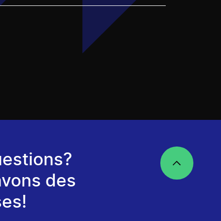
estions?
avons des
es!