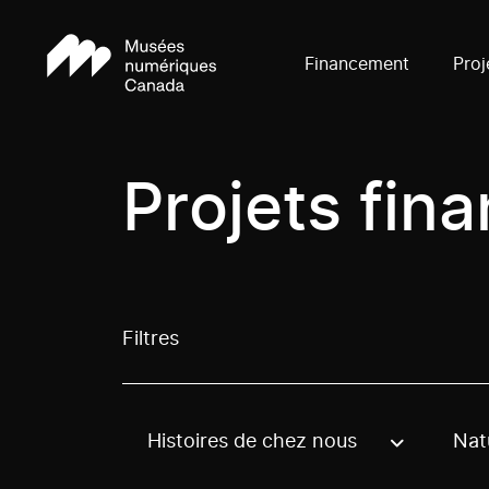
Financement
Proj
Projets fin
Filtres
Histoires de chez nous
Nat
Use these options to filter projects by topic