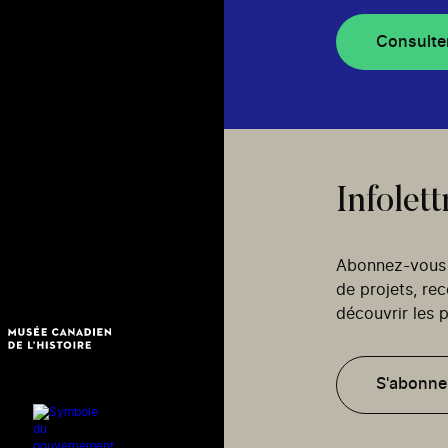
Consulte
Infolett
Abonnez-vous p
de projets, re
découvrir les p
S'abonne