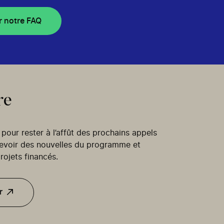
r notre FAQ
re
our rester à l’affût des prochains appels
cevoir des nouvelles du programme et
rojets financés.
r