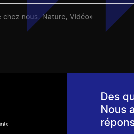
e chez nous, Nature, Vidéo»
Des qu
Nous 
répons
ités