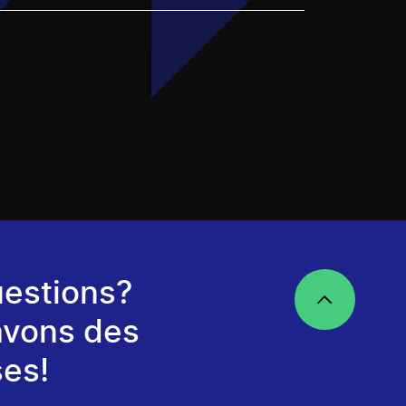
estions?
avons des
es!