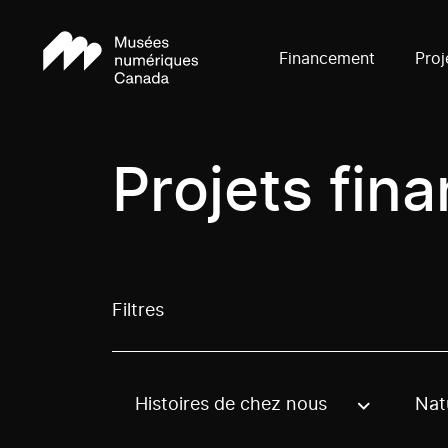
Financement
Proj
Projets fin
Filtres
Histoires de chez nous
Nat
Use these options to filter projects by topic