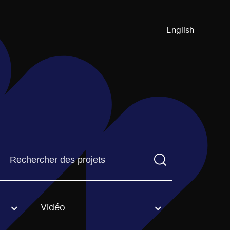
English
Trouvez un projetVous devez saisir un terme de recherch
Vidéo
an option.