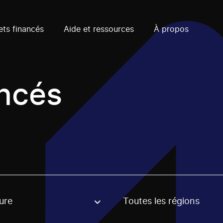
ets financés
Aide et ressources
À propos
ancés
ure
Toutes les régions
, stream or regon. The filter will be applied when selecting 