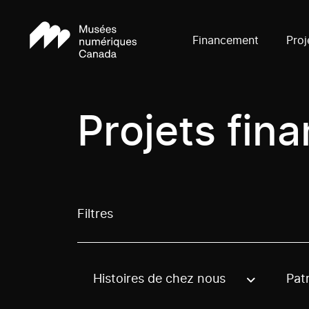
Financement
Proj
Projets fin
Filtres
Histoires de chez nous
Pat
Use these options to filter projects by topic