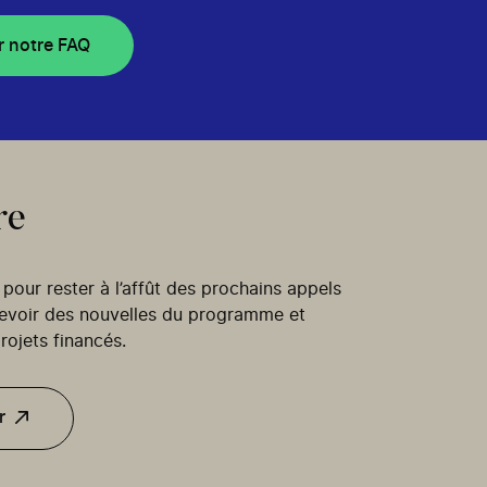
r notre FAQ
re
our rester à l’affût des prochains appels
cevoir des nouvelles du programme et
rojets financés.
r