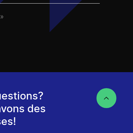
u»
estions?
avons des
es!