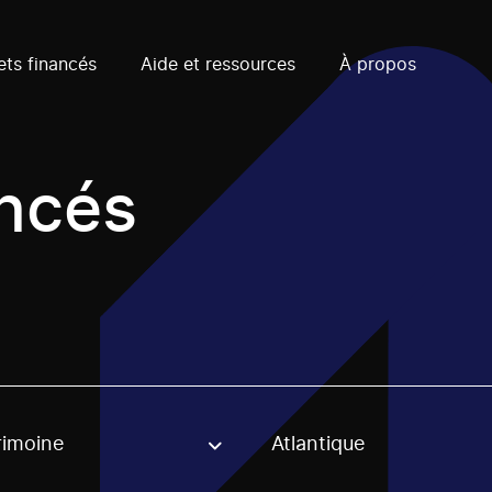
ets financés
Aide et ressources
À propos
ancés
rimoine
Atlantique
, stream or regon. The filter will be applied when selecting 