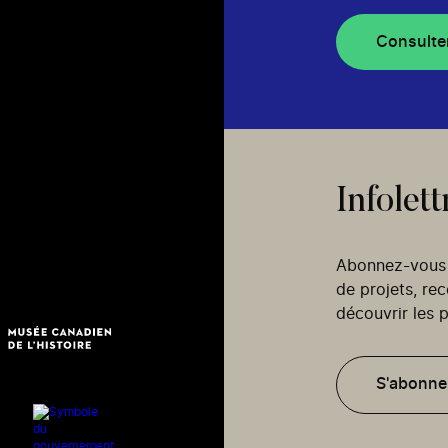
Consulte
Infolett
Abonnez-vous p
de projets, re
découvrir les p
S'abonne