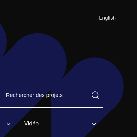
English
Trouvez un projetVous devez saisir un terme de recherch
Vidéo
an option.