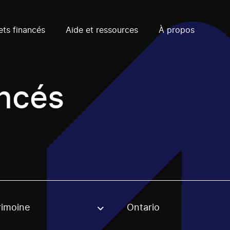
ets financés
Aide et ressources
À propos
ancés
rimoine
Ontario
, stream or regon. The filter will be applied when selecting 