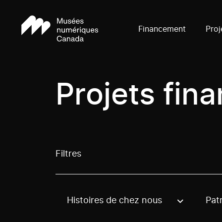
Financement
Proj
Projets fin
Filtres
Histoires de chez nous
Pat
Use these options to filter projects by topic