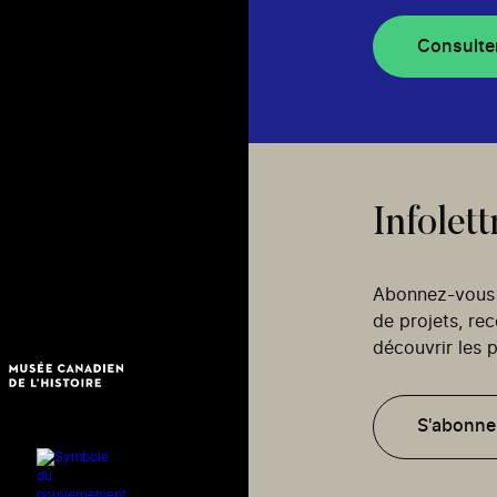
Consulte
Infolett
Abonnez-vous p
de projets, re
découvrir les p
S'abonne