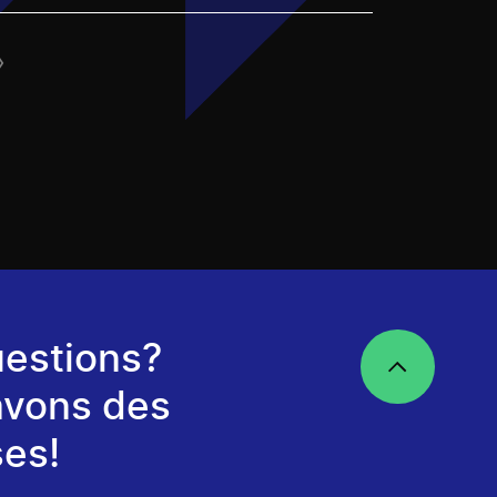
»
estions?
avons des
es!