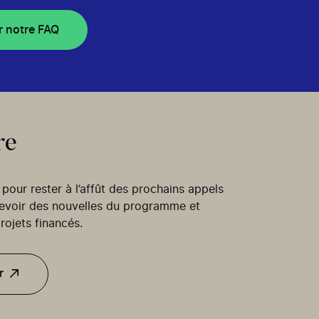
r notre FAQ
re
our rester à l’affût des prochains appels
cevoir des nouvelles du programme et
rojets financés.
r