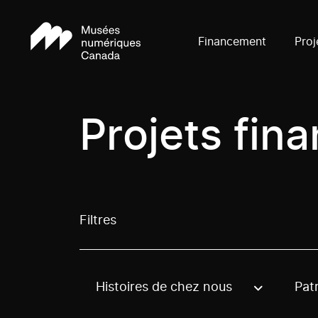
Financement
Proj
Projets fin
Filtres
Histoires de chez nous
Pat
Use these options to filter projects by topic