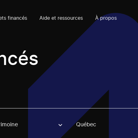
ets financés
Aide et ressources
À propos
ancés
rimoine
Québec
, stream or regon. The filter will be applied when selecting 