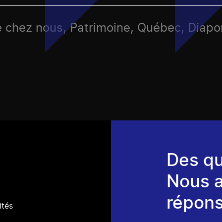
de chez nous, Patrimoine, Québec, Diap
Des qu
Nous 
répons
ités