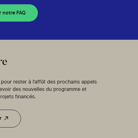
r notre FAQ
re
our rester à l’affût des prochains appels
cevoir des nouvelles du programme et
rojets financés.
r