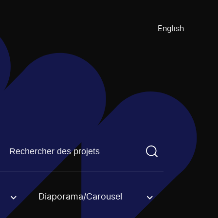
English
Trouvez un projetVous devez saisir un terme de recherch
Diaporama/Carousel
an option.