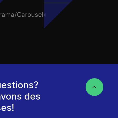
orama/Carousel»
estions?
avons des
es!