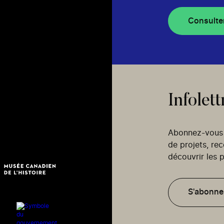
Consulte
Infolett
Abonnez-vous p
de projets, re
découvrir les p
S'abonne