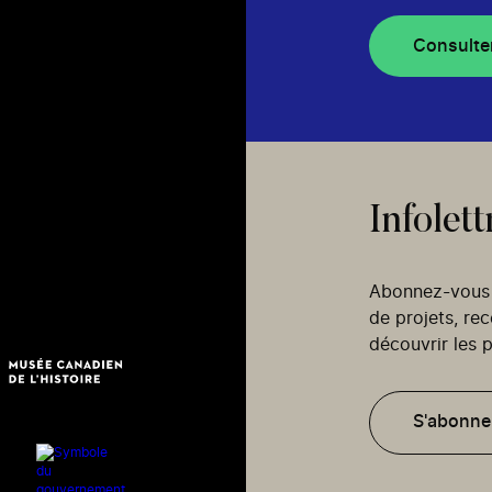
Consulte
Infolett
Abonnez-vous p
de projets, re
découvrir les p
S'abonne