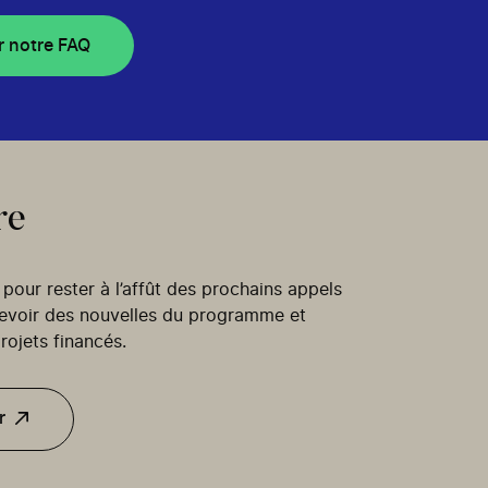
r notre FAQ
re
our rester à l’affût des prochains appels
cevoir des nouvelles du programme et
rojets financés.
r