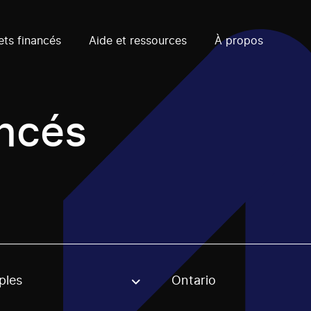
ets financés
Aide et ressources
À propos
ancés
ples
Ontario
, stream or regon. The filter will be applied when selecting 