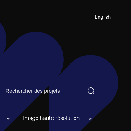
English
Trouvez un projetVous devez saisir un terme de recherch
Image haute résolution
an option.