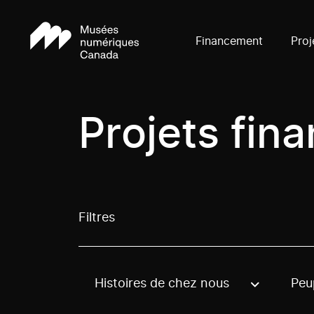
Financement
Proj
Projets fin
Filtres
Histoires de chez nous
Peu
Use these options to filter projects by topic