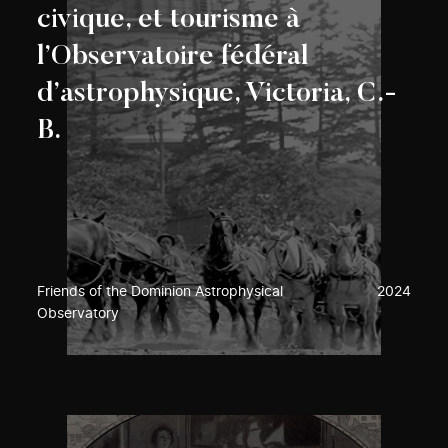
civique, et tourisme à
l’Observatoire fédéral
d’astrophysique, Victoria, C.-
B.
Friends of the Dominion Astrophysical
2024
Observatory