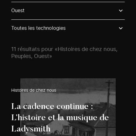
Use these options to filter projects by topic, stream o
Ouest
Toutes les technologies
11 résultats pour «Histoires de chez nous,
Peuples, Ouest»
Histoires de chez nous
La cadence continue :
L’histoire et la musique de
Ladysmith