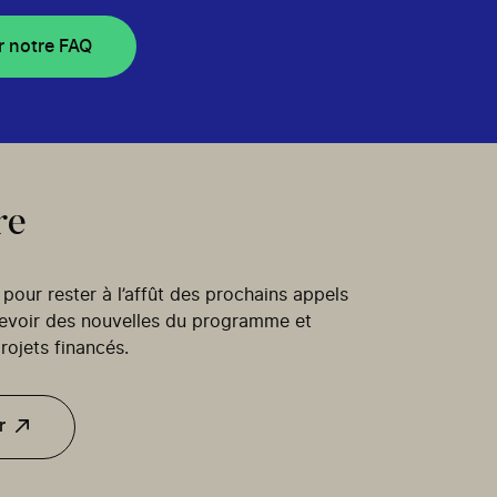
r notre FAQ
re
our rester à l’affût des prochains appels
cevoir des nouvelles du programme et
rojets financés.
r