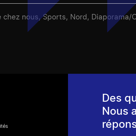
de chez nous, Sports, Nord, Diaporama/
Des qu
Nous 
répons
ités