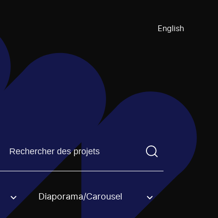
English
Trouvez un projetVous devez saisir un terme de recherch
Diaporama/Carousel
an option.