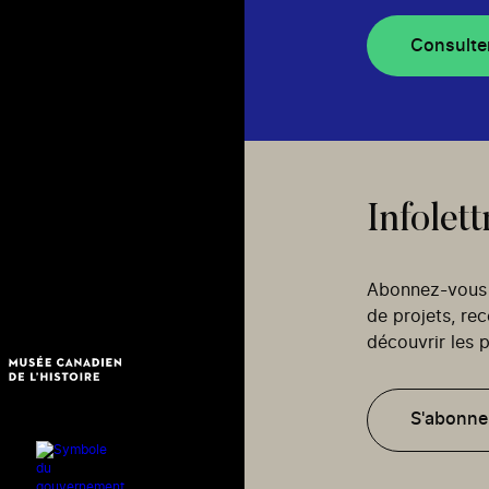
Consulte
Infolett
Abonnez-vous p
de projets, re
découvrir les p
S'abonne