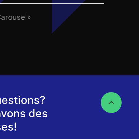
Carousel»
estions?
avons des
es!