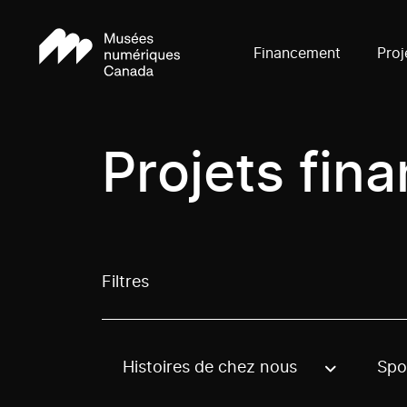
Financement
Proj
Projets fin
Filtres
Histoires de chez nous
Spo
Use these options to filter projects by topic