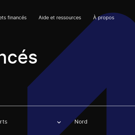
ets financés
Aide et ressources
À propos
ancés
rts
Nord
, stream or regon. The filter will be applied when selecting 