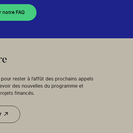
r notre FAQ
re
our rester à l’affût des prochains appels
cevoir des nouvelles du programme et
rojets financés.
r