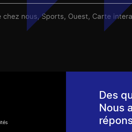
e chez nous, Sports, Ouest, Carte inter
Des qu
Nous 
répons
ités