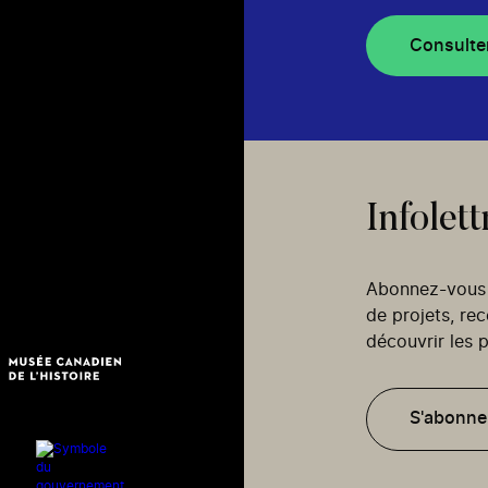
Consulte
Infolett
Abonnez-vous p
de projets, re
découvrir les p
S'abonne