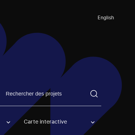
English
Trouvez un projetVous devez saisir un terme de recherch
Carte interactive
an option.