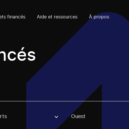
ets financés
Aide et ressources
À propos
ancés
rts
Ouest
, stream or regon. The filter will be applied when selecting 