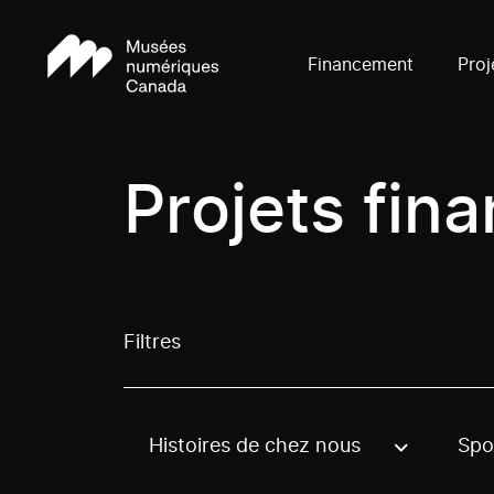
Financement
Proj
Projets fin
Filtres
Histoires de chez nous
Spo
Use these options to filter projects by topic