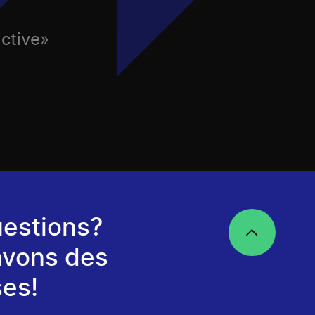
active»
estions?
avons des
es!