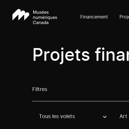
Financement
Proj
Projets fin
Filtres
Tous les volets
Art
Use these options to filter projects by topic