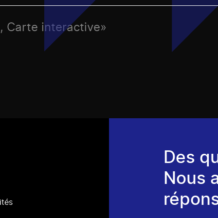
c, Carte interactive»
Des qu
Nous 
répons
ités