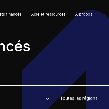
ets financés
Aide et ressources
À propos
ancés
Toutes les régions
, stream or regon. The filter will be applied when selecting 