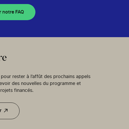
r notre FAQ
re
our rester à l’affût des prochains appels
cevoir des nouvelles du programme et
rojets financés.
r