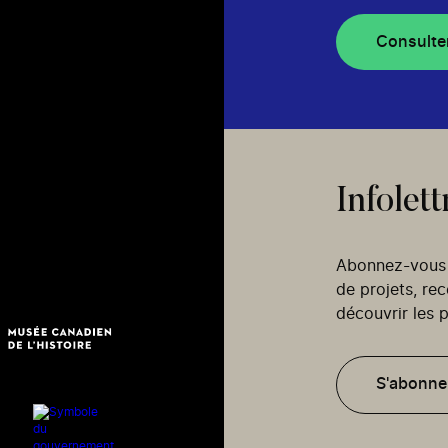
Consulte
Infolett
Abonnez-vous p
de projets, re
découvrir les p
S'abonne