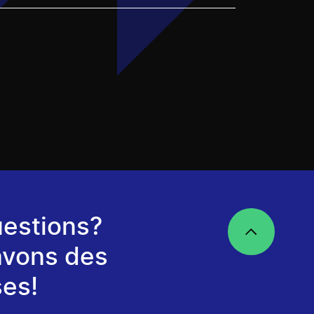
estions?
avons des
es!