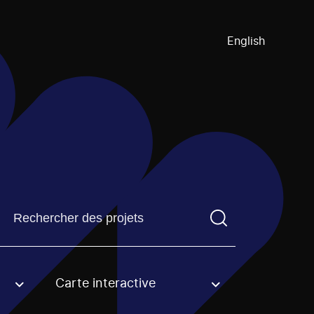
English
Trouvez un projetVous devez saisir un terme de recherch
Carte interactive
an option.