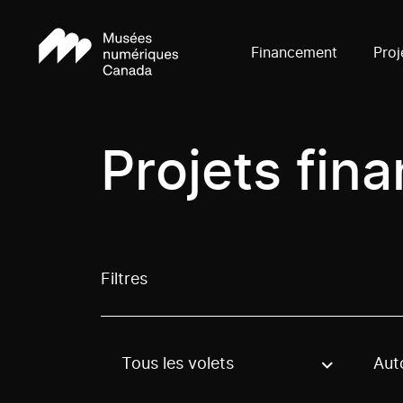
Financement
Proj
Projets fin
Filtres
Tous les volets
Aut
Use these options to filter projects by topic