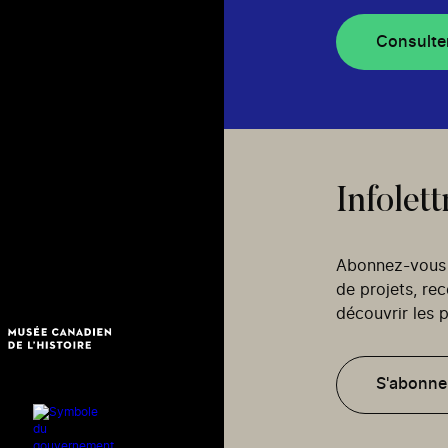
Consulte
Infolett
Abonnez-vous p
de projets, re
découvrir les p
S'abonne