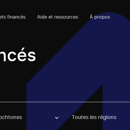
ets financés
Aide et ressources
À propos
ancés
ochtones
Toutes les régions
, stream or regon. The filter will be applied when selecting 