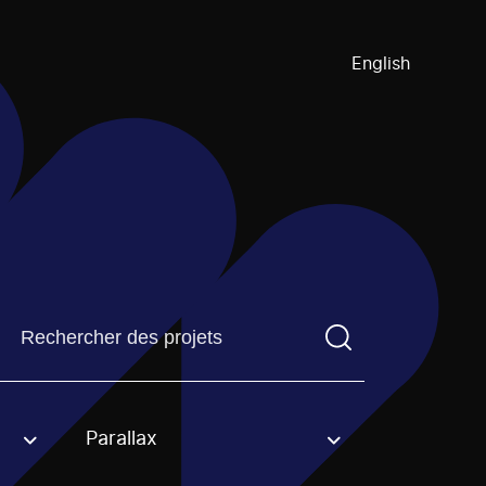
English
Trouvez un projetVous devez saisir un terme de recherch
Parallax
an option.