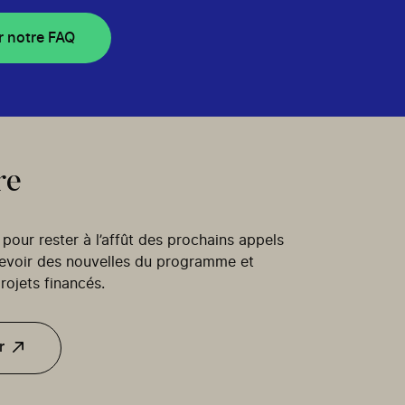
r notre FAQ
re
our rester à l’affût des prochains appels
cevoir des nouvelles du programme et
rojets financés.
r