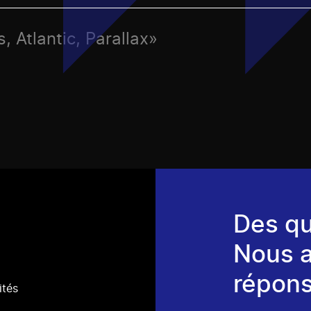
, Atlantic, Parallax»
Des qu
Nous 
répons
ités