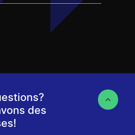
estions?
avons des
es!