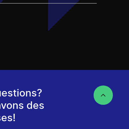
estions?
avons des
es!