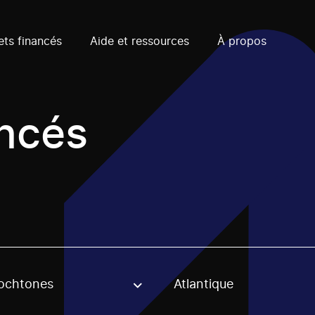
ets financés
Aide et ressources
À propos
ancés
ochtones
Atlantique
, stream or regon. The filter will be applied when selecting 