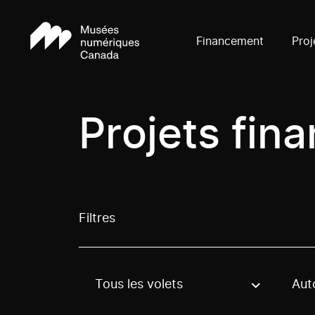
Financement
Proj
Projets fin
Filtres
Tous les volets
Aut
Use these options to filter projects by topic