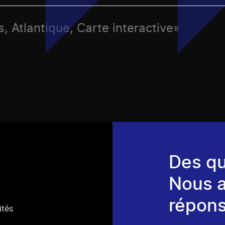
, Atlantique, Carte interactive»
Des qu
Nous 
répons
ités