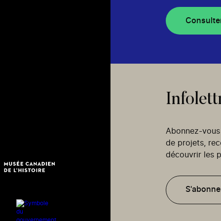
Consulte
Infolett
Abonnez-vous p
de projets, re
découvrir les p
S'abonne