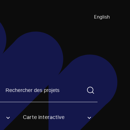
English
Trouvez un projetVous devez saisir un terme de recherch
Carte interactive
an option.