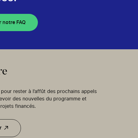
r notre FAQ
re
our rester à l’affût des prochains appels
cevoir des nouvelles du programme et
rojets financés.
r