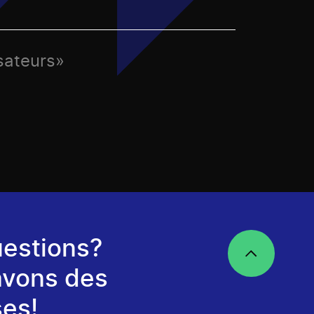
sateurs»
estions?
avons des
es!