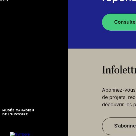
Consulte
Infolett
Abonnez-vous p
de projets, re
découvrir les p
S'abonne