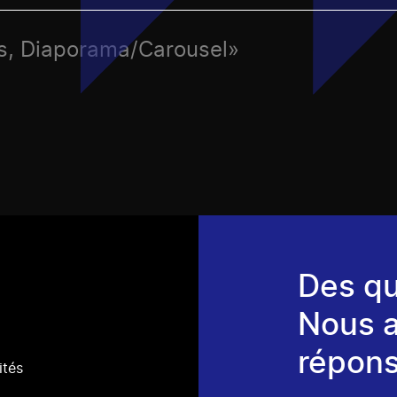
es, Diaporama/Carousel»
Des qu
Nous 
répons
ités