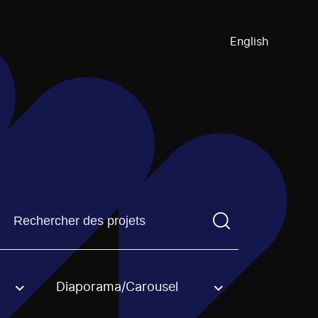
English
Trouvez un projetVous devez saisir un terme de recherch
Diaporama/Carousel
an option.