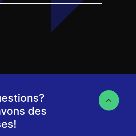
estions?
avons des
es!