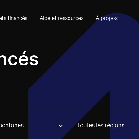
ets financés
Aide et ressources
À propos
ancés
ochtones
Toutes les régions
, stream or regon. The filter will be applied when selecting 