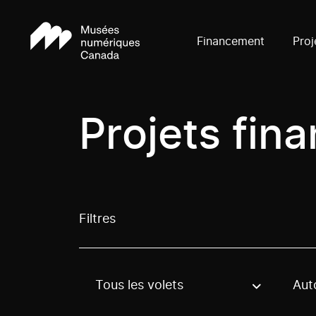
Financement
Proj
Projets fin
Filtres
Tous les volets
Aut
Use these options to filter projects by topic