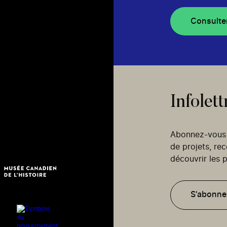
Consulte
Infolett
Abonnez-vous p
de projets, re
découvrir les p
S'abonne