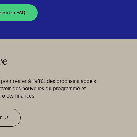
r notre FAQ
re
our rester à l’affût des prochains appels
cevoir des nouvelles du programme et
rojets financés.
r