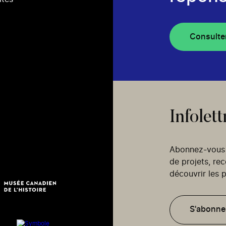
Consulte
Infolett
Abonnez-vous p
de projets, re
découvrir les p
S'abonne