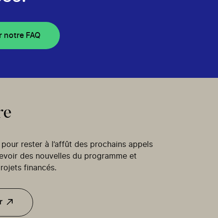
r notre FAQ
re
our rester à l’affût des prochains appels
cevoir des nouvelles du programme et
rojets financés.
r