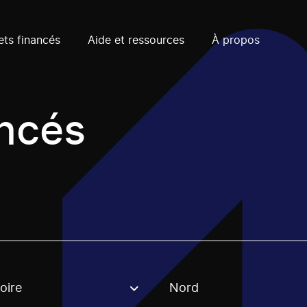
ets financés
Aide et ressources
À propos
ancés
oire
Nord
, stream or regon. The filter will be applied when selecting 