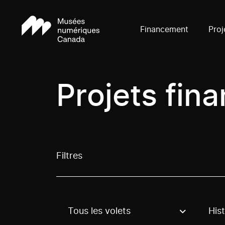
Financement
Proj
Projets fin
Filtres
Tous les volets
Hist
Use these options to filter projects by topic