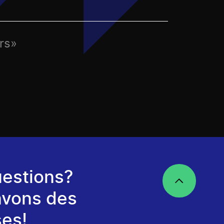
urs»
estions?
avons des
es!