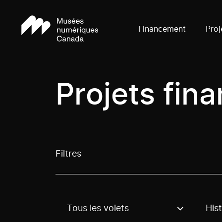
Financement
Proj
Projets fin
Filtres
Tous les volets
Hist
Use these options to filter projects by topic