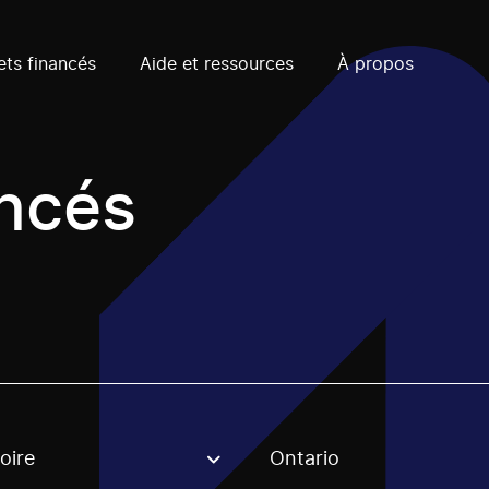
ets financés
Aide et ressources
À propos
ancés
oire
Ontario
, stream or regon. The filter will be applied when selecting 