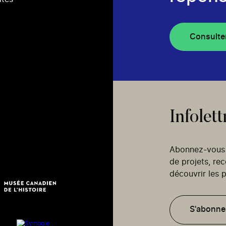
Consulte
Infolett
Abonnez-vous p
de projets, re
découvrir les p
S'abonne