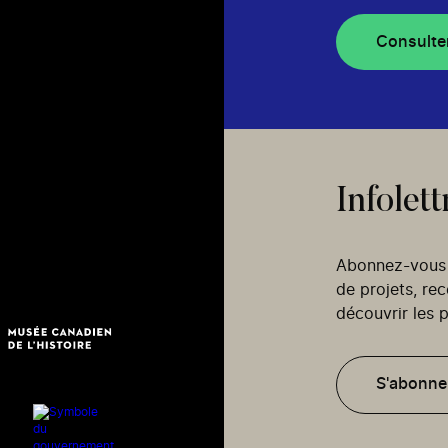
Consulte
Infolett
Abonnez-vous p
de projets, re
découvrir les p
S'abonne