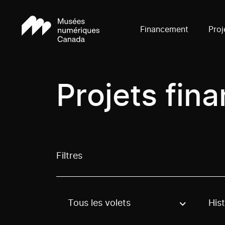
Financement
Proj
Projets fin
Filtres
Tous les volets
Hist
Use these options to filter projects by topic