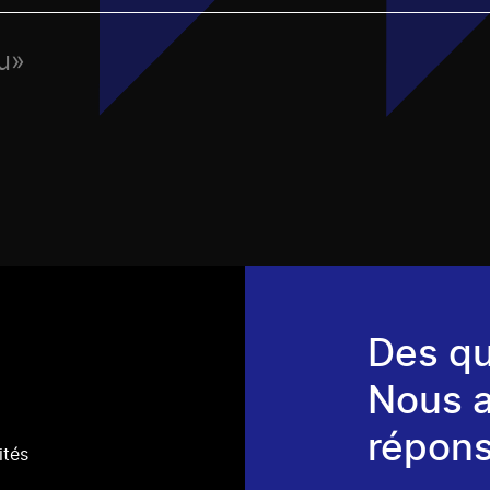
eu»
Des qu
Nous 
répons
ités