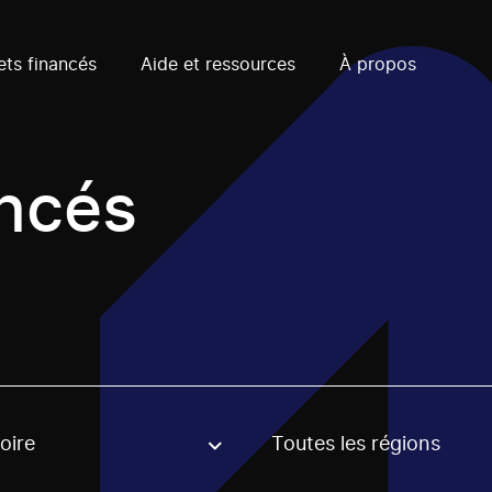
ets financés
Aide et ressources
À propos
ancés
oire
Toutes les régions
, stream or regon. The filter will be applied when selecting 