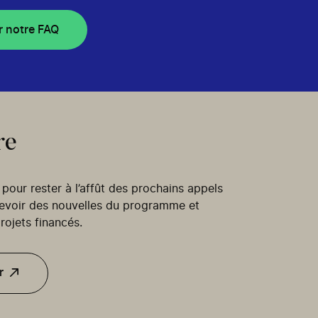
r notre FAQ
re
our rester à l’affût des prochains appels
cevoir des nouvelles du programme et
rojets financés.
r