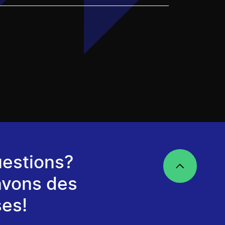
estions?
avons des
es!