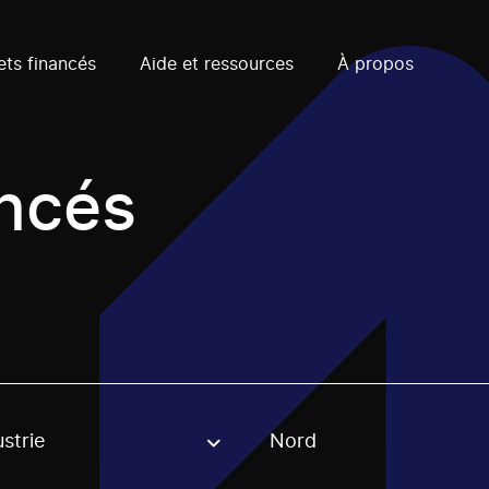
ets financés
Aide et ressources
À propos
ancés
strie
Nord
, stream or regon. The filter will be applied when selecting 