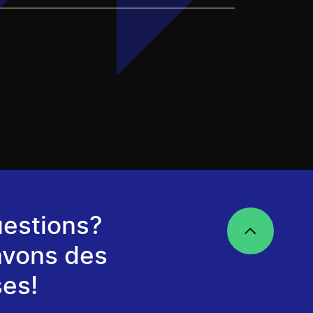
estions?
avons des
es!