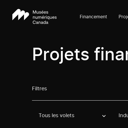
Financement
Proj
Projets fin
Filtres
Tous les volets
Indu
Use these options to filter projects by topic