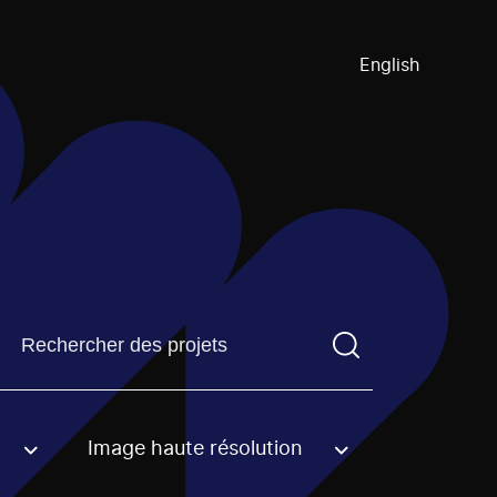
English
Trouvez un projetVous devez saisir un terme de recherch
Image haute résolution
an option.