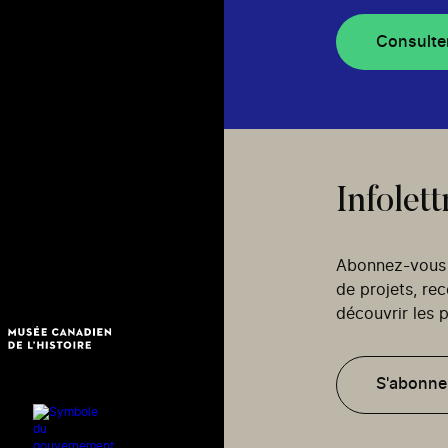
Consulte
Infolett
Abonnez-vous p
de projets, re
découvrir les p
S'abonne