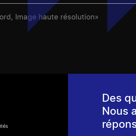
Nord, Image haute résolution»
Des qu
Nous 
répons
ités