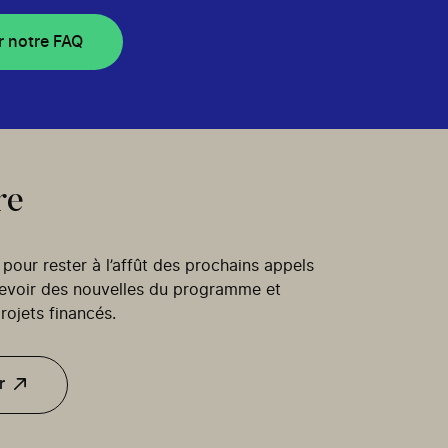
r notre FAQ
re
our rester à l’affût des prochains appels
cevoir des nouvelles du programme et
rojets financés.
r