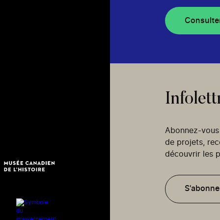
Consulte
Infolett
Abonnez-vous p
de projets, re
découvrir les p
S'abonne