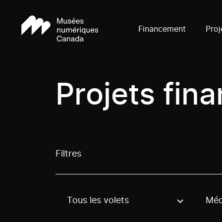
Financement
Proj
Projets fin
Filtres
Tous les volets
Méd
Use these options to filter projects by topic