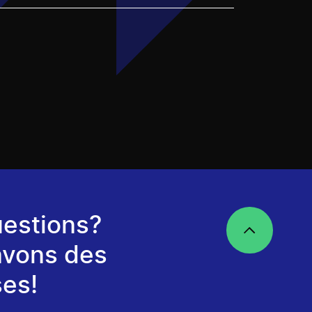
estions?
avons des
es!