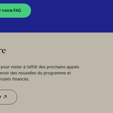
r notre FAQ
re
our rester à l’affût des prochains appels
cevoir des nouvelles du programme et
rojets financés.
r