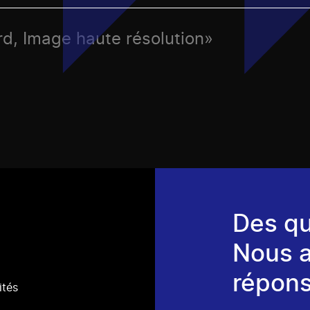
rd, Image haute résolution»
Des qu
Nous 
répons
ités