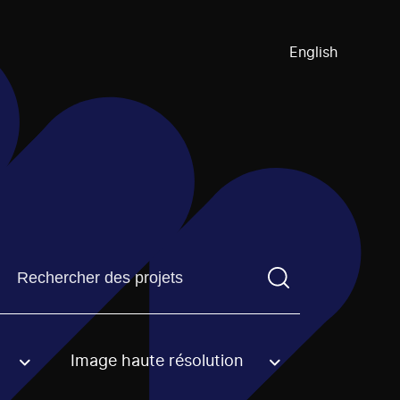
English
Trouvez un projetVous devez saisir un terme de recherch
Image haute résolution
an option.