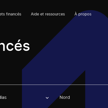
ets financés
Aide et ressources
À propos
ancés
ias
Nord
, stream or regon. The filter will be applied when selecting 