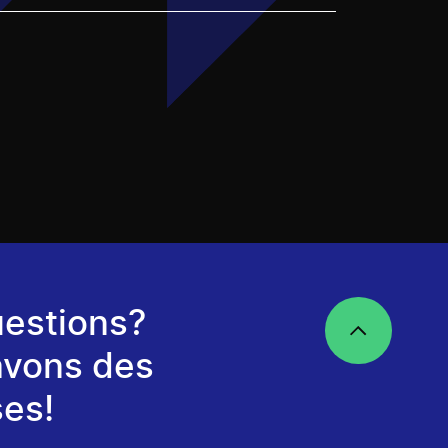
estions?
avons des
es!