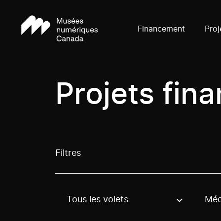
Financement
Proj
Projets fin
Filtres
Tous les volets
Méd
Use these options to filter projects by topic