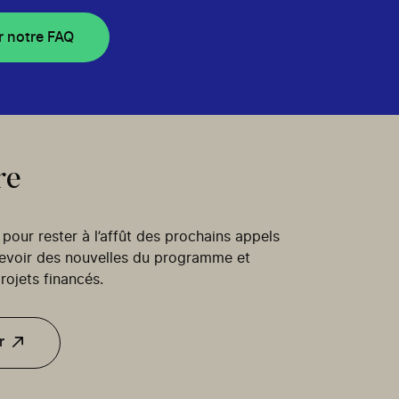
r notre FAQ
re
our rester à l’affût des prochains appels
cevoir des nouvelles du programme et
rojets financés.
r