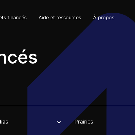
ets financés
Aide et ressources
À propos
ancés
ias
Prairies
, stream or regon. The filter will be applied when selecting 