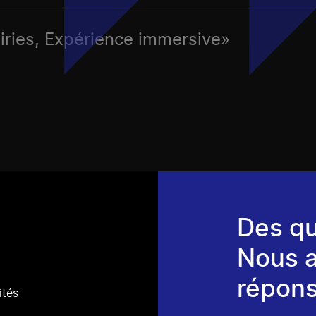
airies, Expérience immersive»
Des qu
Nous 
répons
ités