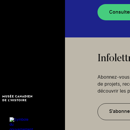
Consulte
Infolett
Abonnez-vous p
de projets, re
découvrir les p
S'abonne