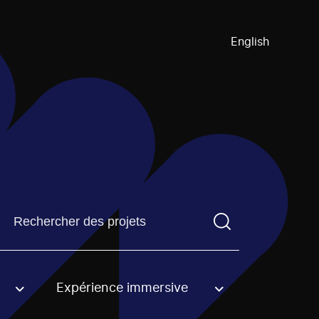
English
Trouvez un projetVous devez saisir un terme de recherch
Expérience immersive
an option.