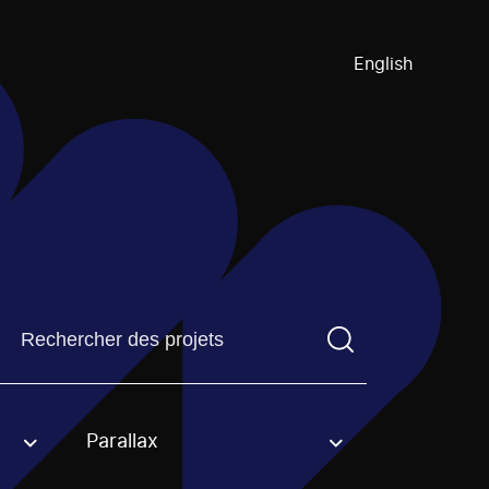
English
Trouvez un projetVous devez saisir un terme de recherch
Parallax
an option.