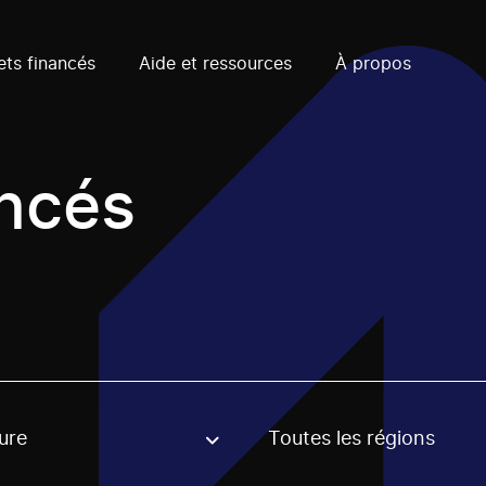
ets financés
Aide et ressources
À propos
ancés
ure
Toutes les régions
, stream or regon. The filter will be applied when selecting 