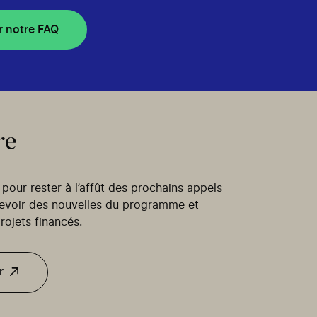
r notre FAQ
re
our rester à l’affût des prochains appels
cevoir des nouvelles du programme et
rojets financés.
r