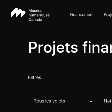
Financement
Proj
Projets fin
Filtres
Tous les volets
Nat
Use these options to filter projects by topic