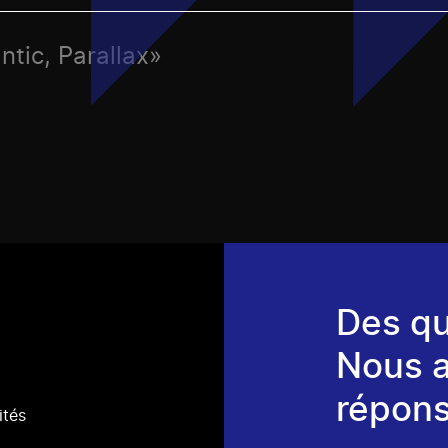
ntic, Parallax»
Des qu
Nous 
répons
ités