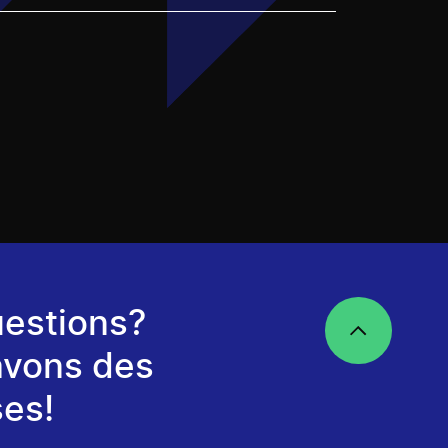
estions?
avons des
es!