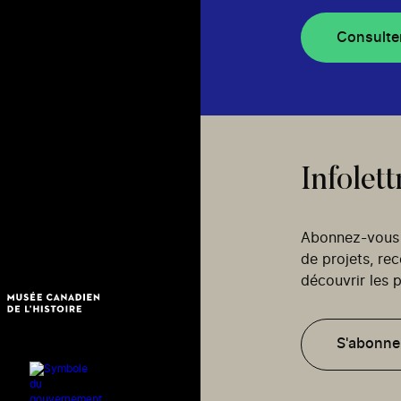
Consulte
Infolett
Abonnez-vous p
de projets, re
découvrir les p
S'abonne