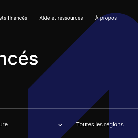
ets financés
Aide et ressources
À propos
ancés
ure
Toutes les régions
, stream or regon. The filter will be applied when selecting 