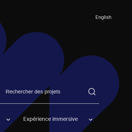
English
Trouvez un projetVous devez saisir un terme de recherch
Expérience immersive
an option.