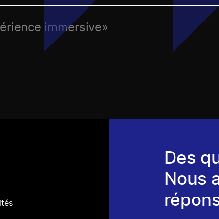
périence immersive»
Des qu
Nous 
répons
ités