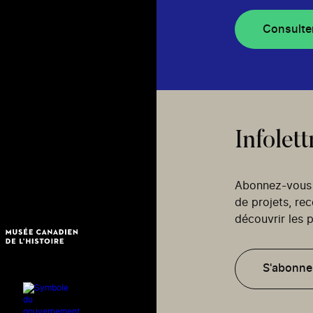
Consulte
Infolett
Abonnez-vous p
de projets, re
découvrir les p
S'abonne