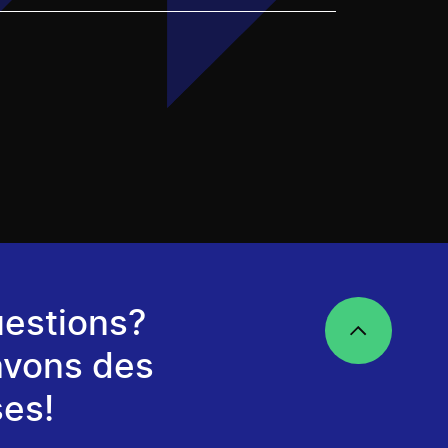
estions?
avons des
es!