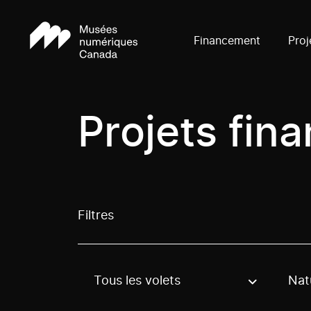
Financement
Proj
Projets fin
Filtres
Tous les volets
Nat
Use these options to filter projects by topic