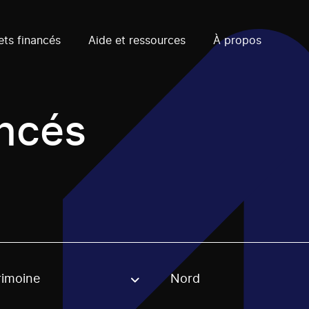
ets financés
Aide et ressources
À propos
ancés
rimoine
Nord
, stream or regon. The filter will be applied when selecting 