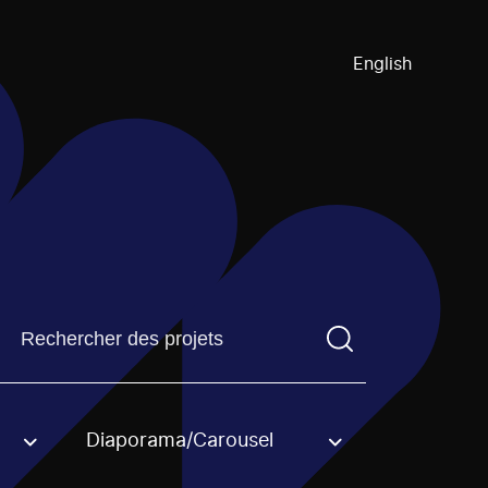
English
Trouvez un projetVous devez saisir un terme de recherch
Diaporama/Carousel
an option.