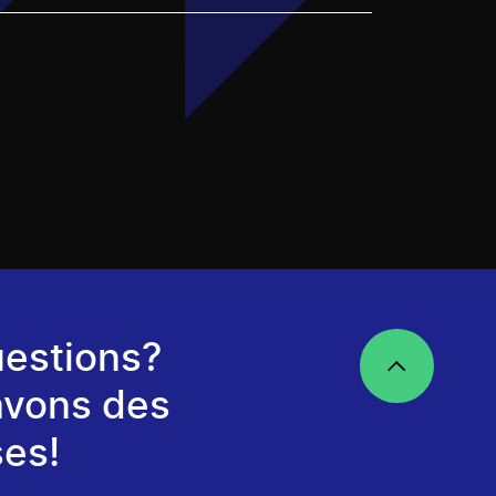
estions?
avons des
es!