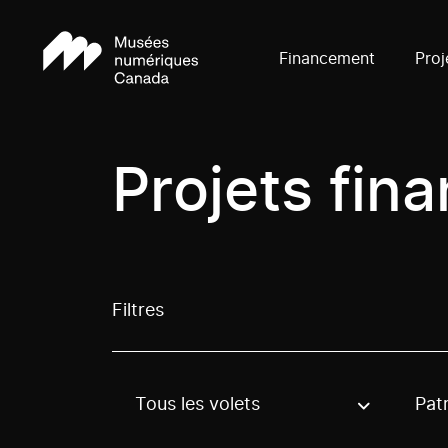
Financement
Proj
Projets fin
Filtres
Tous les volets
Pat
Use these options to filter projects by topic