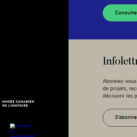
Consulte
Infolett
Abonnez-vous p
de projets, re
découvrir les p
S'abonne