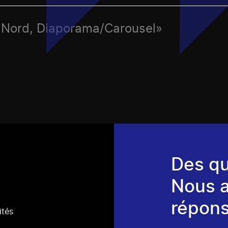
, Nord, Diaporama/Carousel»
Des qu
Nous 
répons
ités