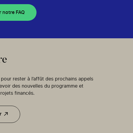
r notre FAQ
re
our rester à l’affût des prochains appels
cevoir des nouvelles du programme et
rojets financés.
r