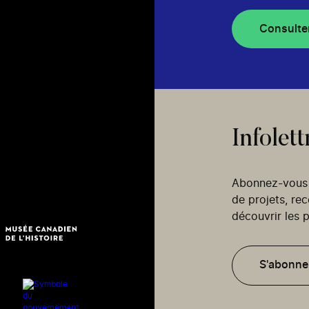
Consulte
Infolett
Abonnez-vous p
de projets, re
découvrir les p
S'abonne