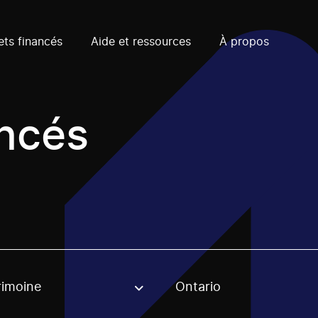
ets financés
Aide et ressources
À propos
ancés
rimoine
Ontario
, stream or regon. The filter will be applied when selecting 