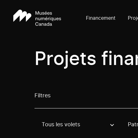
Financement
Proj
Projets fin
Filtres
Tous les volets
Pat
Use these options to filter projects by topic