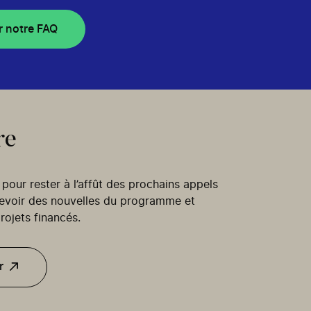
r notre FAQ
re
our rester à l’affût des prochains appels
cevoir des nouvelles du programme et
rojets financés.
r