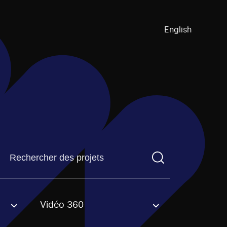
English
Trouvez un projetVous devez saisir un terme de recherch
Vidéo 360
an option.