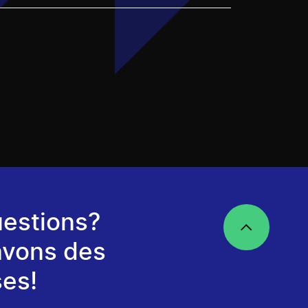
estions?
avons des
es!