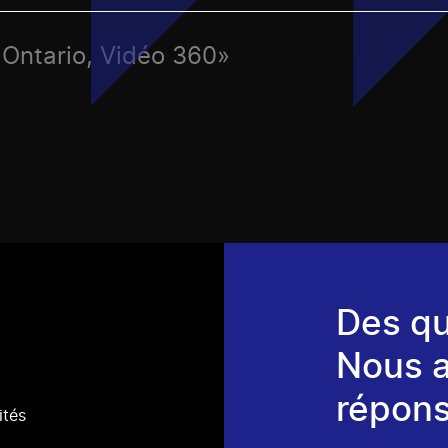
 Ontario, Vidéo 360»
Des qu
Nous 
répons
ités