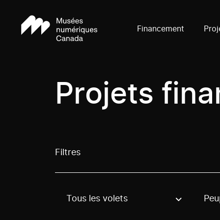
Financement
Proj
Projets fin
Filtres
Tous les volets
Peu
Use these options to filter projects by topic