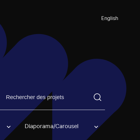
English
Trouvez un projetVous devez saisir un terme de recherch
Diaporama/Carousel
an option.