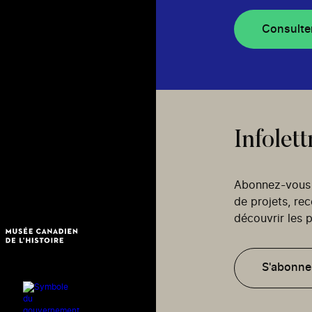
Consulte
Infolett
Abonnez-vous p
de projets, re
découvrir les p
S'abonne