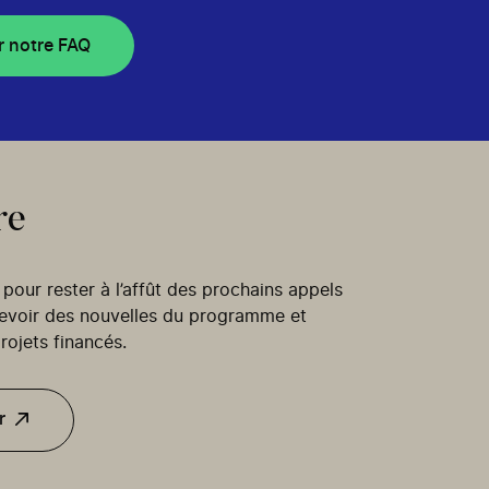
r notre FAQ
re
our rester à l’affût des prochains appels
cevoir des nouvelles du programme et
rojets financés.
r