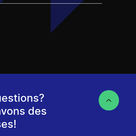
estions?
avons des
es!