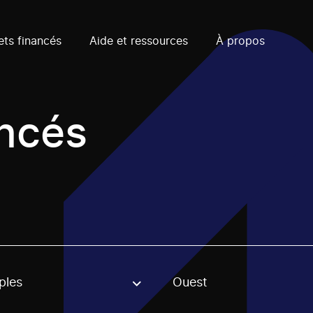
ets financés
Aide et ressources
À propos
ancés
ples
Ouest
, stream or regon. The filter will be applied when selecting 