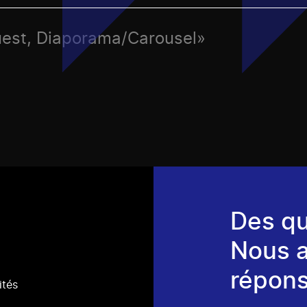
uest, Diaporama/Carousel»
Des qu
Nous 
répons
ités