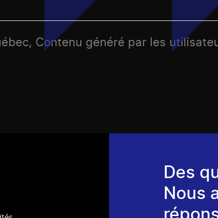
uébec, Contenu généré par les utilisate
Des qu
Nous 
répons
ités