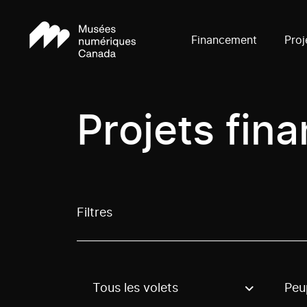
Financement
Proj
Projets fin
Filtres
Tous les volets
Peu
Use these options to filter projects by topic