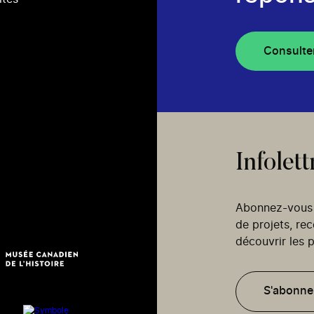
Consulte
Infolett
Abonnez-vous p
de projets, re
découvrir les p
S'abonne