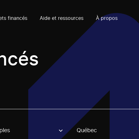
ets financés
Aide et ressources
À propos
ancés
ples
Québec
, stream or regon. The filter will be applied when selecting 