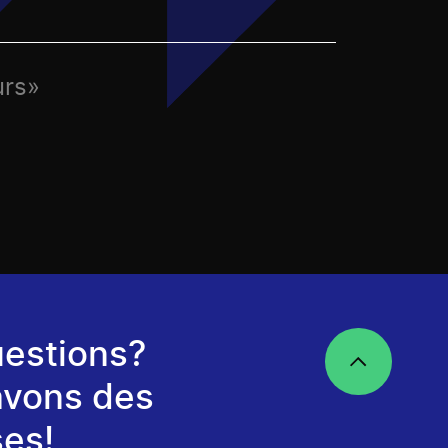
urs»
estions?
avons des
es!