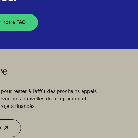
r notre FAQ
re
our rester à l’affût des prochains appels
cevoir des nouvelles du programme et
rojets financés.
r