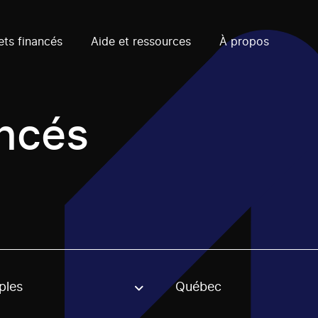
ets financés
Aide et ressources
À propos
ancés
ples
Québec
, stream or regon. The filter will be applied when selecting 