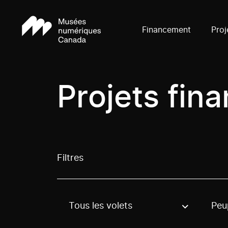
Financement
Proj
Projets fin
Filtres
Tous les volets
Peu
Use these options to filter projects by topic