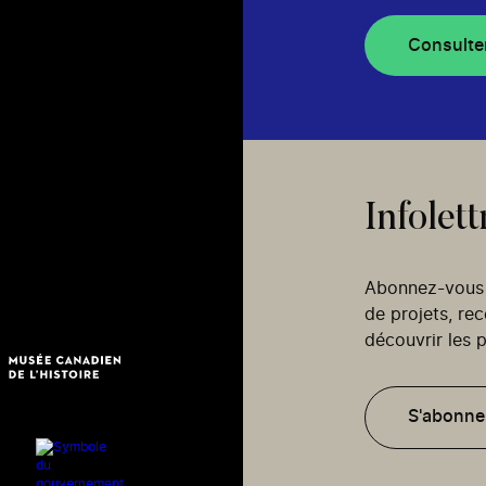
Consulte
Infolett
Abonnez-vous p
de projets, re
découvrir les p
S'abonne