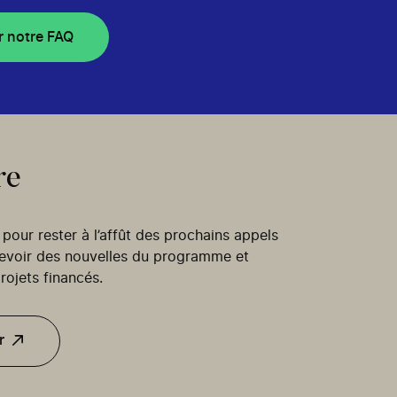
r notre FAQ
re
our rester à l’affût des prochains appels
cevoir des nouvelles du programme et
rojets financés.
r