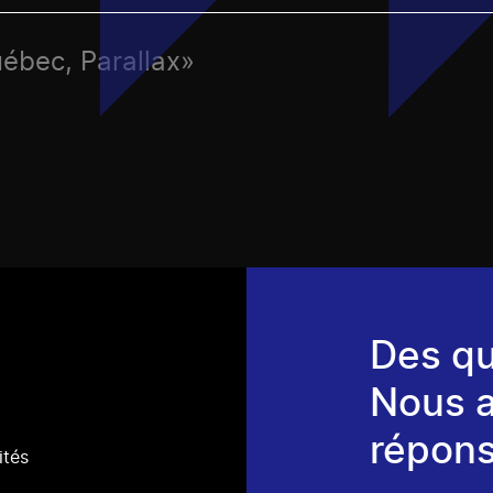
uébec, Parallax»
Des qu
Nous 
répons
ités