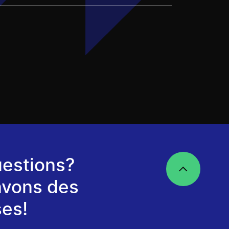
estions?
avons des
es!