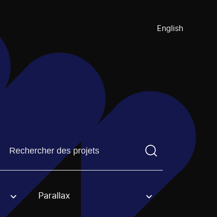
English
Trouvez un projetVous devez saisir un terme de recherch
Parallax
an option.