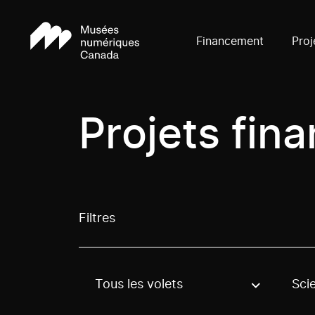
Financement
Proj
Projets fin
Filtres
Tous les volets
Sci
Use these options to filter projects by topic