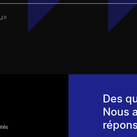
u»
Des qu
Nous 
répons
ités