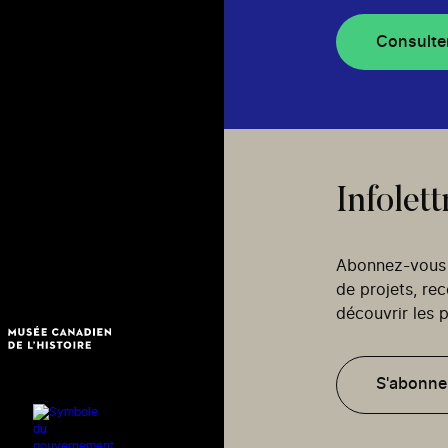
Consulte
Infolett
Abonnez-vous p
de projets, re
découvrir les p
S'abonne