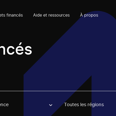
ets financés
Aide et ressources
À propos
ancés
ence
Toutes les régions
, stream or regon. The filter will be applied when selecting 