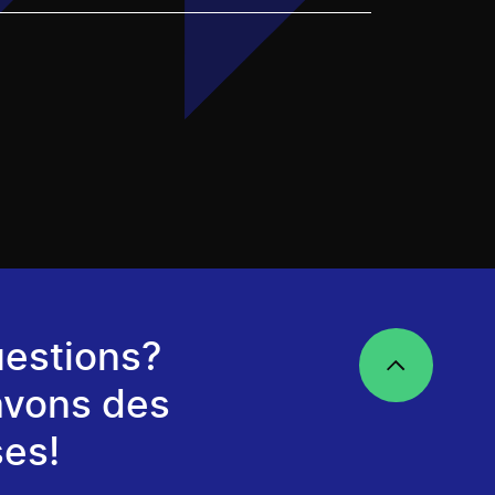
estions?
avons des
es!