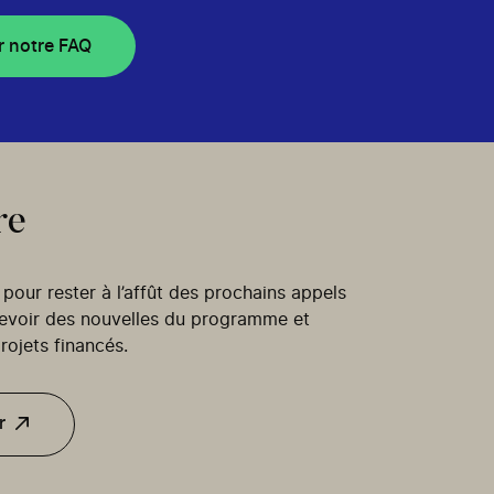
r notre FAQ
re
our rester à l’affût des prochains appels
cevoir des nouvelles du programme et
rojets financés.
r