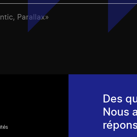
ntic, Parallax»
Des qu
Nous 
répons
ités