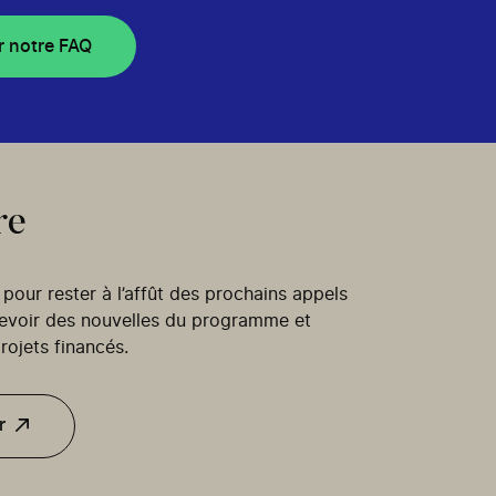
r notre FAQ
re
our rester à l’affût des prochains appels
cevoir des nouvelles du programme et
rojets financés.
r