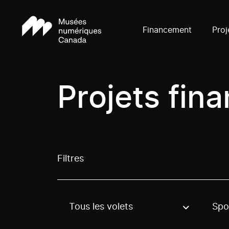
Financement
Proj
Projets fin
Filtres
Tous les volets
Spo
Use these options to filter projects by topic