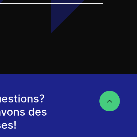
estions?
avons des
es!