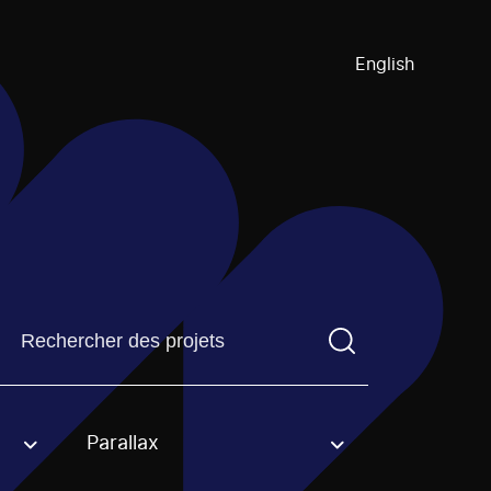
English
Trouvez un projetVous devez saisir un terme de recherch
Parallax
an option.