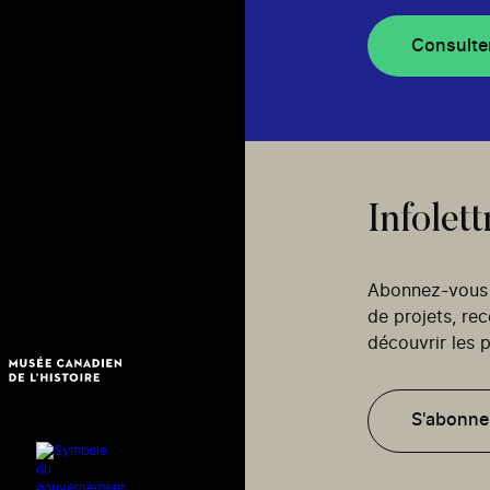
Consulte
Infolett
Abonnez-vous p
de projets, re
découvrir les p
S'abonne