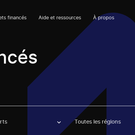
ets financés
Aide et ressources
À propos
ancés
rts
Toutes les régions
, stream or regon. The filter will be applied when selecting 