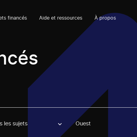
ets financés
Aide et ressources
À propos
ancés
 les sujets
Ouest
, stream or regon. The filter will be applied when selecting 