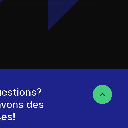
estions?
avons des
es!