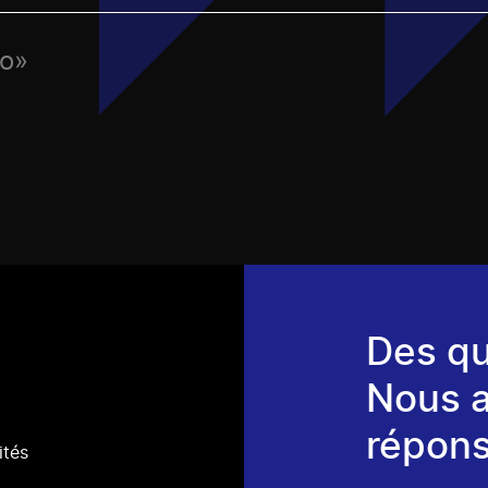
éo»
Des qu
Nous 
répons
ités