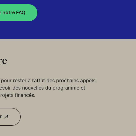
r notre FAQ
re
our rester à l’affût des prochains appels
cevoir des nouvelles du programme et
rojets financés.
r