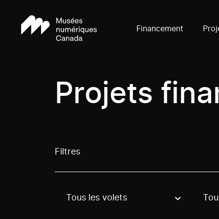
Financement
Proj
Projets fin
Filtres
Tous les volets
Tous
Use these options to filter projects by topic