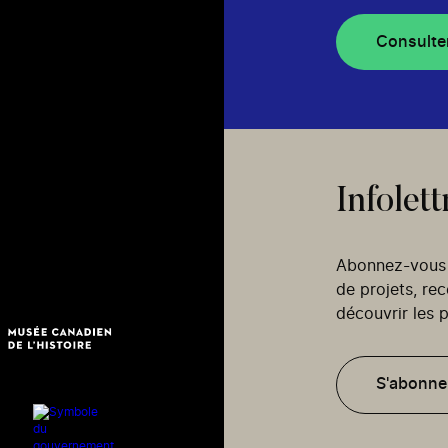
Consulte
Infolett
Abonnez-vous p
de projets, re
découvrir les p
S'abonne