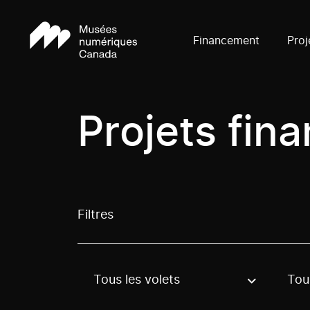
Financement
Proj
Projets fin
Filtres
Tous les volets
Tous
Use these options to filter projects by topic