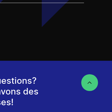
estions?
avons des
es!