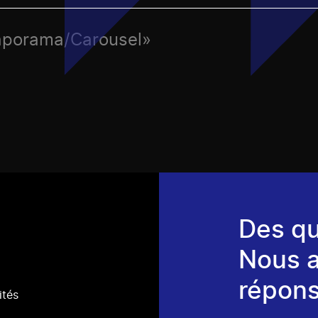
Diaporama/Carousel»
Des qu
Nous 
répons
ités