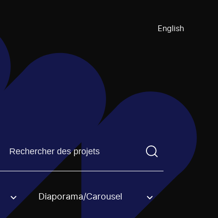
English
Trouvez un projetVous devez saisir un terme de recherch
Diaporama/Carousel
an option.