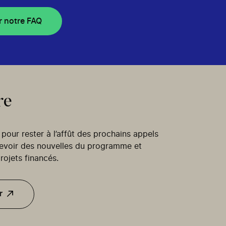
r notre FAQ
re
our rester à l’affût des prochains appels
cevoir des nouvelles du programme et
rojets financés.
r