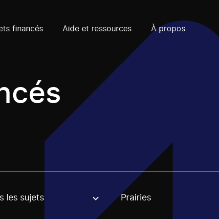
ets financés
Aide et ressources
À propos
ancés
 les sujets
Prairies
, stream or regon. The filter will be applied when selecting 