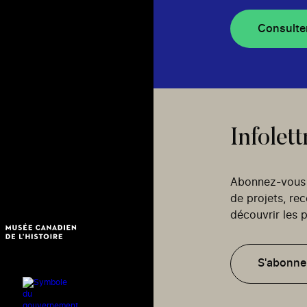
Consulte
Infolett
Abonnez-vous p
de projets, re
découvrir les p
S'abonne