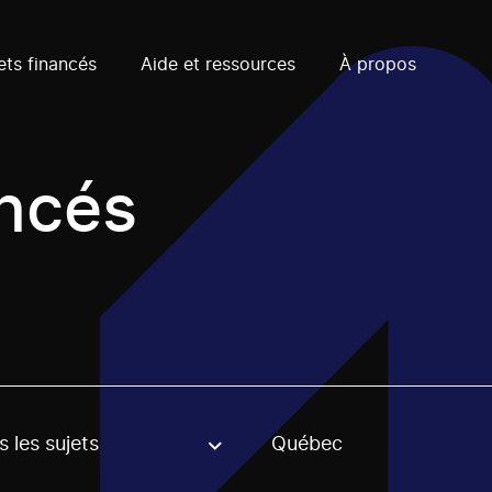
ets financés
Aide et ressources
À propos
ancés
 les sujets
Québec
, stream or regon. The filter will be applied when selecting 