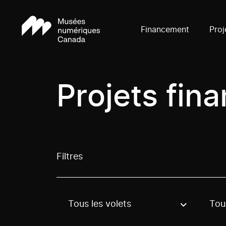
Financement
Proj
Projets fin
Filtres
Tous les volets
Tous
Use these options to filter projects by topic