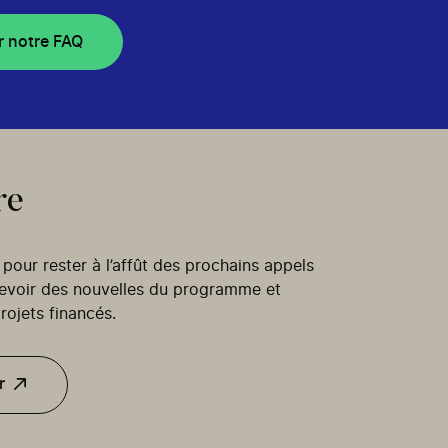
r notre FAQ
re
our rester à l’affût des prochains appels
cevoir des nouvelles du programme et
rojets financés.
r