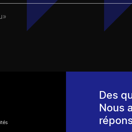
u»
Des qu
Nous 
répons
ités