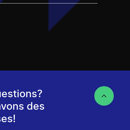
estions?
avons des
es!