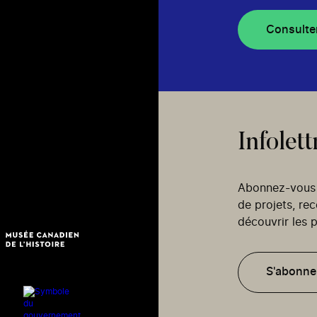
Consulte
Infolett
Abonnez-vous p
de projets, re
découvrir les p
S'abonne