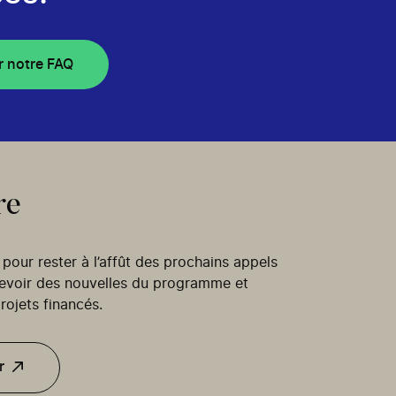
r notre FAQ
re
our rester à l’affût des prochains appels
cevoir des nouvelles du programme et
rojets financés.
r