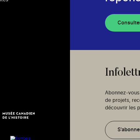
Consulte
Infolett
Abonnez-vous p
de projets, re
découvrir les p
S'abonne