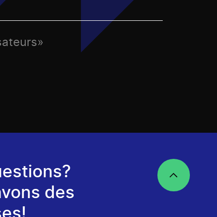
sateurs»
estions?
avons des
es!