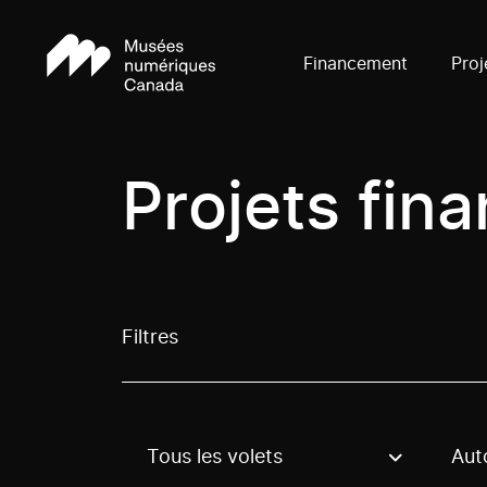
Financement
Proj
Projets fin
Filtres
Tous les volets
Aut
Use these options to filter projects by topic