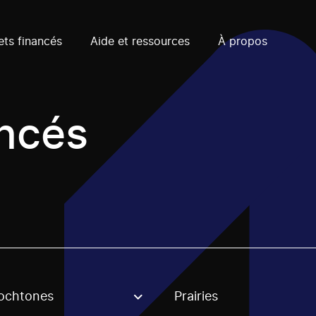
ets financés
Aide et ressources
À propos
ancés
ochtones
Prairies
, stream or regon. The filter will be applied when selecting 