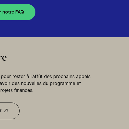
r notre FAQ
re
our rester à l’affût des prochains appels
cevoir des nouvelles du programme et
rojets financés.
r