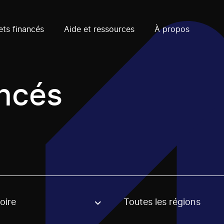
ets financés
Aide et ressources
À propos
ancés
oire
Toutes les régions
, stream or regon. The filter will be applied when selecting 