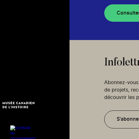
Consulte
Infolett
Abonnez-vous p
de projets, re
découvrir les p
S'abonne