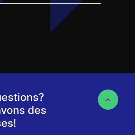
estions?
avons des
es!