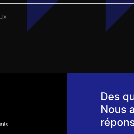
eu»
Des qu
Nous 
répons
ités