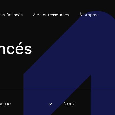
ets financés
Aide et ressources
À propos
ancés
strie
Nord
, stream or regon. The filter will be applied when selecting 