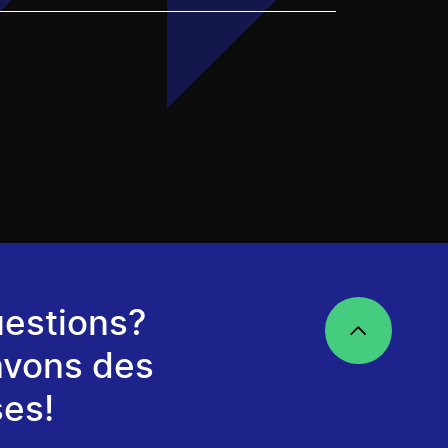
estions?
avons des
es!