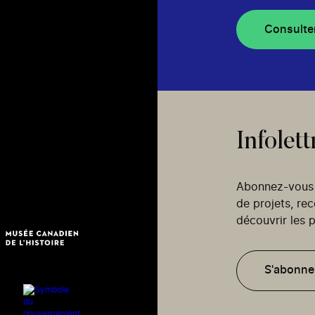
Consulte
Infolett
Abonnez-vous p
de projets, re
découvrir les p
S'abonne