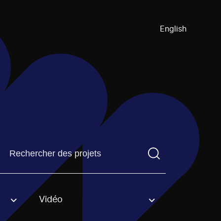
English
Trouvez un projetVous devez saisir un terme de recherch
Vidéo
an option.