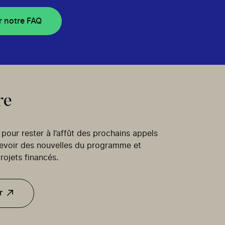
r notre FAQ
re
our rester à l’affût des prochains appels
cevoir des nouvelles du programme et
rojets financés.
r