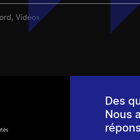
Nord, Vidéo»
Des qu
Nous 
répons
ités