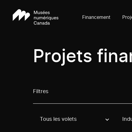
Financement
Proj
Projets fin
Filtres
Tous les volets
Indu
Use these options to filter projects by topic