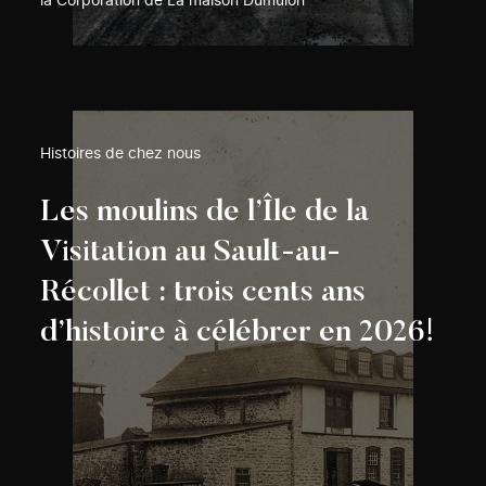
la Corporation de La maison Dumulon
Histoires de chez nous
Les moulins de l’Île de la
Visitation au Sault-au-
Récollet : trois cents ans
d’histoire à célébrer en 2026!