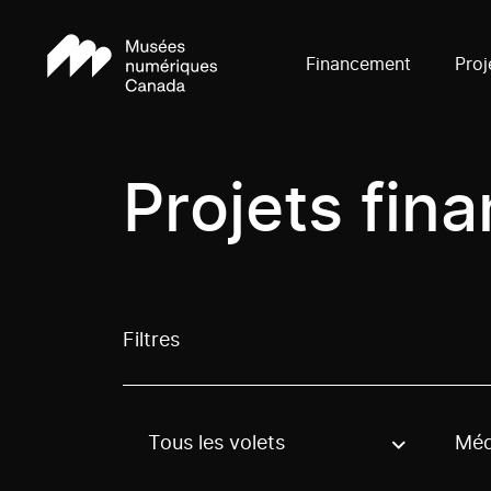
Financement
Proj
Projets fin
Filtres
Tous les volets
Méd
Use these options to filter projects by topic