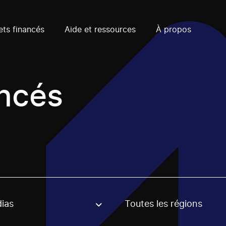
ets financés
Aide et ressources
À propos
ancés
ias
Toutes les régions
, stream or regon. The filter will be applied when selecting 