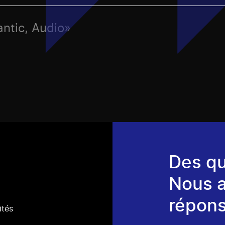
antic, Audio»
Des qu
Nous 
répons
ités