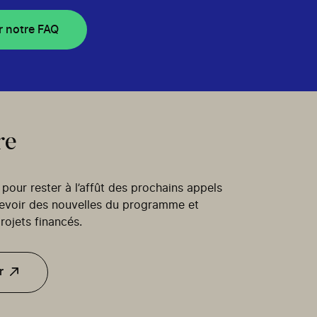
r notre FAQ
re
our rester à l’affût des prochains appels
cevoir des nouvelles du programme et
rojets financés.
r