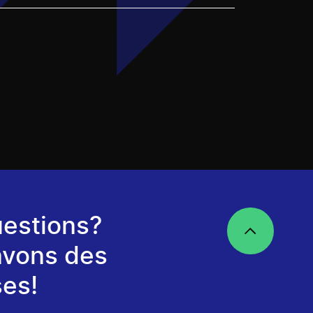
estions?
avons des
es!