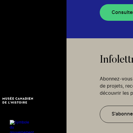
Consulte
Infolett
Abonnez-vous p
de projets, re
découvrir les p
S'abonne