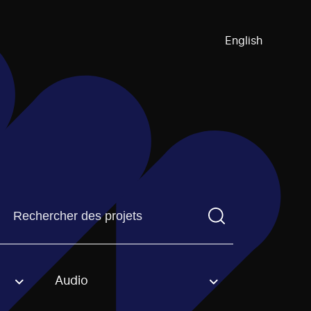
English
Trouvez un projetVous devez saisir un terme de recherch
Audio
an option.