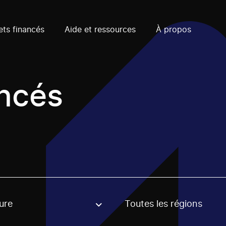
ets financés
Aide et ressources
À propos
ancés
ure
Toutes les régions
, stream or regon. The filter will be applied when selecting 