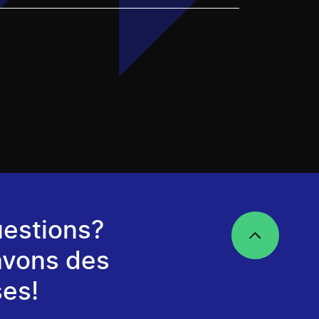
estions?
avons des
es!