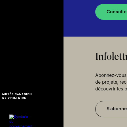
Consulte
Infolett
Abonnez-vous p
de projets, re
découvrir les p
S'abonne