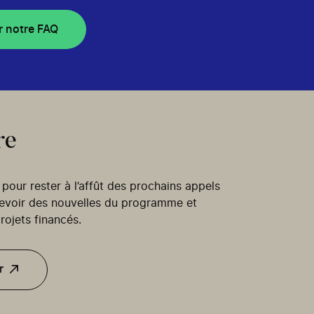
r notre FAQ
re
our rester à l’affût des prochains appels
cevoir des nouvelles du programme et
rojets financés.
r