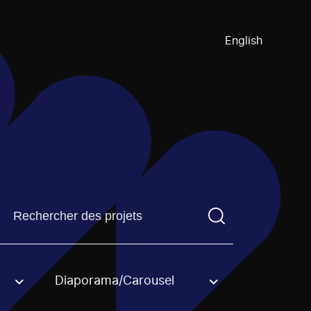
English
Trouvez un projetVous devez saisir un terme de recherch
Diaporama/Carousel
an option.