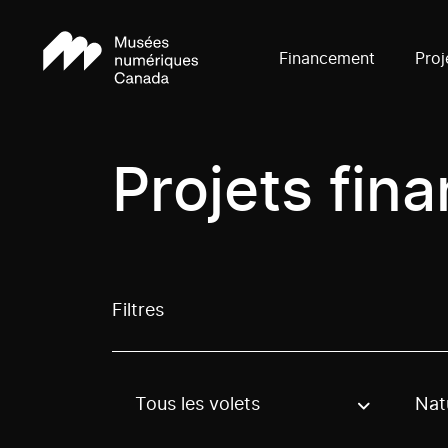
Financement
Proj
Projets fin
Filtres
Tous les volets
Nat
Use these options to filter projects by topic