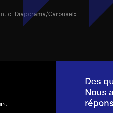
lantic, Diaporama/Carousel»
Des qu
Nous 
répons
ités