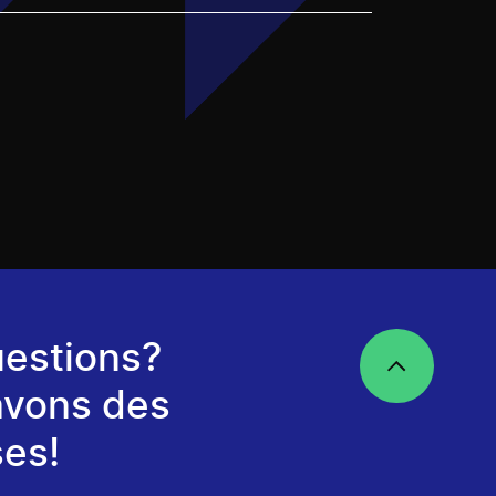
estions?
avons des
es!