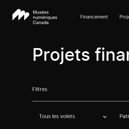
Financement
Proj
Projets fin
Filtres
Tous les volets
Pat
Use these options to filter projects by topic