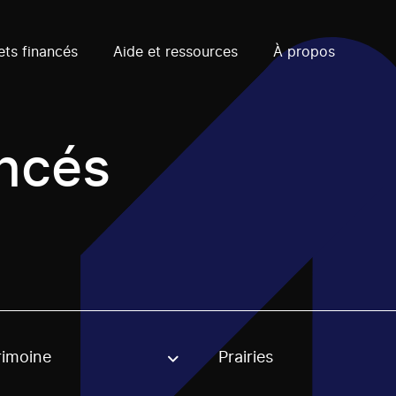
ets financés
Aide et ressources
À propos
ancés
rimoine
Prairies
, stream or regon. The filter will be applied when selecting 