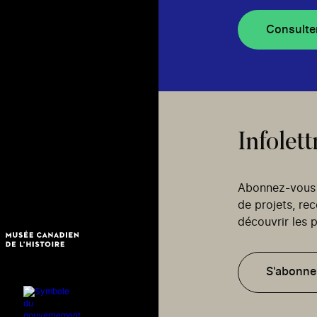
Consulte
Infolett
Abonnez-vous p
de projets, re
découvrir les p
S'abonne