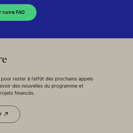
r notre FAQ
re
our rester à l’affût des prochains appels
cevoir des nouvelles du programme et
rojets financés.
r