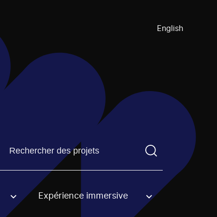
English
Trouvez un projetVous devez saisir un terme de recherch
Expérience immersive
an option.