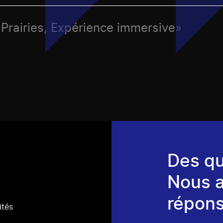
 Prairies, Expérience immersive»
Des qu
Nous 
répons
ités