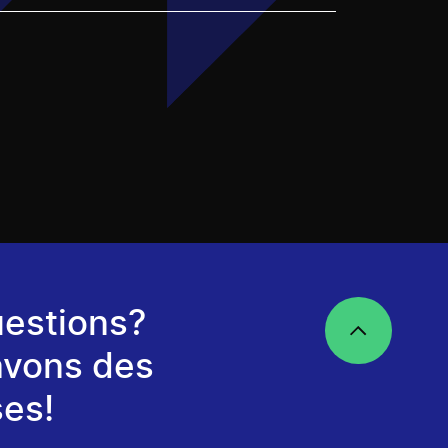
estions?
avons des
es!