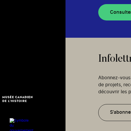
Consulte
Infolett
Abonnez-vous p
de projets, re
découvrir les p
S'abonne