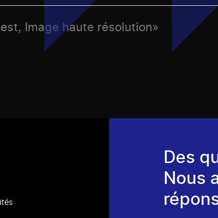
uest, Image haute résolution»
Des qu
Nous 
répons
ités