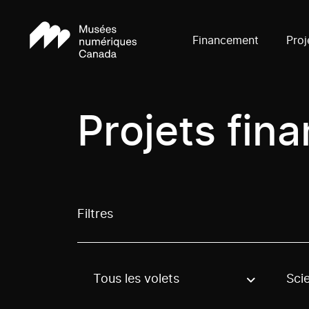
Financement
Proj
Projets fin
Filtres
Tous les volets
Sci
Use these options to filter projects by topic