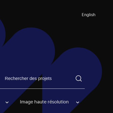
English
Trouvez un projetVous devez saisir un terme de recherch
Image haute résolution
an option.