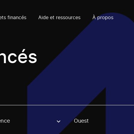
ets financés
Aide et ressources
À propos
ancés
ence
Ouest
, stream or regon. The filter will be applied when selecting 