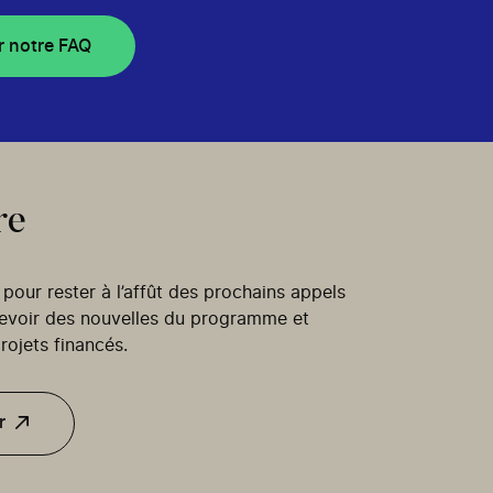
r notre FAQ
re
our rester à l’affût des prochains appels
cevoir des nouvelles du programme et
rojets financés.
r